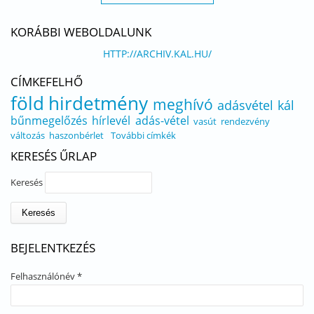
KORÁBBI WEBOLDALUNK
HTTP://ARCHIV.KAL.HU/
CÍMKEFELHŐ
föld
hirdetmény
meghívó
adásvétel
kál
bűnmegelőzés
hírlevél
adás-vétel
vasút
rendezvény
változás
haszonbérlet
További címkék
KERESÉS ŰRLAP
Keresés
BEJELENTKEZÉS
Felhasználónév
*