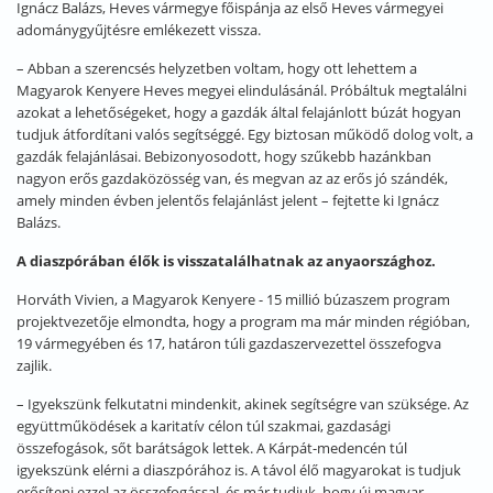
Ignácz Balázs, Heves vármegye főispánja az első Heves vármegyei
adománygyűjtésre emlékezett vissza.
– Abban a szerencsés helyzetben voltam, hogy ott lehettem a
Magyarok Kenyere Heves megyei elindulásánál. Próbáltuk megtalálni
azokat a lehetőségeket, hogy a gazdák által felajánlott búzát hogyan
tudjuk átfordítani valós segítséggé. Egy biztosan működő dolog volt, a
gazdák felajánlásai. Bebizonyosodott, hogy szűkebb hazánkban
nagyon erős gazdaközösség van, és megvan az az erős jó szándék,
amely minden évben jelentős felajánlást jelent – fejtette ki Ignácz
Balázs.
A diaszpórában élők is visszatalálhatnak az anyaországhoz.
Horváth Vivien, a Magyarok Kenyere - 15 millió búzaszem program
projektvezetője elmondta, hogy a program ma már minden régióban,
19 vármegyében és 17, határon túli gazdaszervezettel összefogva
zajlik.
– Igyekszünk felkutatni mindenkit, akinek segítségre van szüksége. Az
együttműködések a karitatív célon túl szakmai, gazdasági
összefogások, sőt barátságok lettek. A Kárpát-medencén túl
igyekszünk elérni a diaszpórához is. A távol élő magyarokat is tudjuk
erősíteni ezzel az összefogással, és már tudjuk, hogy új magyar