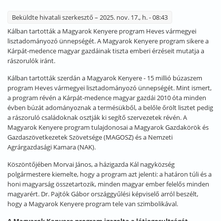
Beküldte
hivatali szerkesztő
– 2025. nov. 17., h. - 08:43
Kálban tartották a Magyarok Kenyere program Heves vármegyei
lisztadományozó ünnepségét. A Magyarok Kenyere program sikere a
Kárpát-medence magyar gazdáinak tiszta emberi érzéseit mutatja a
rászorulók iránt.
Kálban tartották szerdán a Magyarok Kenyere - 15 millió búzaszem
program Heves vármegyei lisztadományozó ünnepségét. Mint ismert,
a program révén a Kárpát-medence magyar gazdái 2010 óta minden
évben búzát adományoznak a termésükből, a belőle őrölt lisztet pedig
a rászoruló családoknak osztják ki segítő szervezetek révén. A
Magyarok Kenyere program tulajdonosai a Magyarok Gazdakörök és
Gazdaszövetkezetek Szövetsége (MAGOSZ) és a Nemzeti
Agrárgazdasági Kamara (NAK).
Köszöntőjében Morvai János, a házigazda Kál nagyközség
polgármestere kiemelte, hogy a program azt jelenti: a határon túli és a
honi magyarság összetartozik, minden magyar ember felelős minden
magyarért. Dr. Pajtók Gábor országgyűlési képviselő arról beszélt,
hogy a Magyarok Kenyere program tele van szimbolikával.