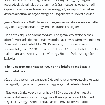
közösségek alakulnak a program hatására messze, az óceánon túl.
Kapnak ugyanis a kis búzaszem révén egy olyan kapcsot, amellyel
visszatalálhatnak az anyaországhoz – fogalmazott Horváth Vivien.
Ignácz Szabolcs, a NAK Heves vármegyei szervezete elnöke kiemelte:
nagyon jó a gazdáknak, hogy lehet és tudnak is segíteni.
– Idén szélesítjük az adományozást. Eddig csak egy szervezetnek
adományoztunk, de most már gyakorlatilag Heves vármegye minden
részére el tudunk jutni. Idén 78-80 hevesi gazda adományozott
hozzávetőlegesen 27-28 tonna búzát. Ebből 17 tonna lisztet őröltek a
malomban, amit szétosztunk a vármegyében – részletezte Ignácz
Szabolcs.
Idén 10 ezer magyar gazda 1000 tonna búzát adott össze a
rászorulóknak.
Végül, Jakab István, az Országgyűlés alelnöke, a MAGOSZ elnöke azzal
összegzett, hogy ez a program a magyar gazdák lelkéből fakad.
– Nagyon büszke vagyok arra, hogy 14 év alatt egyetlen negatív
kommentet sem olvastam vagy hallottam a programról. Mindenki
megértette, hogy tisztelni kell azt az embert, aki önszántából,