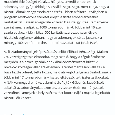
másokért felelősséget vállalva, hiányt szenvedő embereknek
adományt ad, gyűjt, feldolgoz, kiszállít, segít. Segít, mert tudja, hogy a
rászorulóknak ez egy csodálatos érzés. Ebben a felfordult világban a
program résztvevői a szeretet erejét, a tiszta emberi érzéseket
mutatják fel. Lassan a vége felé közeledik az idei gyűjtés. Reményeink
szerint meghaladjuk az 1000 tonna adományt, több mint 10 ezer
gazda adakozik idén, közel 500 karitatív szervezet, személyek,
hivatalok segítenek abban, hogy az adományok célba jussanak a
mintegy 100 ezer érintetthez – sorolta az adatokat Jakab István.
Az lisztadományok jelképes átadása előtt Előházi Irén, az Egri Malom
Zrt. vezérigazgatója elmondta, megtisztelő, hogy a cégük őrölhette
meg idén is a hevesi gazdálkodók által adományozott búzát. A
növekvő költségek ellenére ez évben is térítésmentesen vállalták a
búza lisztté őrlését, tette hozzá, majd átnyújtotta Ignácz Szabolcsnak a
több mint 17 tonna adomány lisztet jelképező, telt lisztes zsákocskát.
A NAK vármegyei elnöke, valamint dr. Pajtók Gábor és Szabó Zsolt
adták át az adományokat azon a szervezetek és önkormányzatok
vezetőinek, amelyek a helyi szétosztást koordinálják majd a leginkább
rászorulók között.