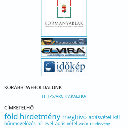
KORÁBBI WEBOLDALUNK
HTTP://ARCHIV.KAL.HU/
CÍMKEFELHŐ
föld
hirdetmény
meghívó
adásvétel
kál
bűnmegelőzés
hírlevél
adás-vétel
vasút
rendezvény