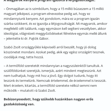
A Magyarok Kenyere program igazolta a létjogosultságát.
– Önmagában az is szimbólum, hogy a 15 millió búzaszem a 15 millió
magyart jelképezi, a program elnevezése pedig azt, hogy ez
mindannyiunk kenyere. Azt gondolom, mára ez a program igazán
szárba szökkent, és ez igazolja a létjogosultságát. Mi magyarok, amikor
megfelelő célt találunk, vagy egymáson kell segíteni veszélyben, akkor
ideológiai, világnézeti meggyőződéseket félretéve egymás mellé állunk
– jelentette ki dr. Pajtók Gábor.
Szabó Zsolt országgyűlési képviselő arról beszélt, hogy jó dolog
köszönetet mondani. Azokat pedig, akik egy egész országért tesznek,
csodáljuk meg, tette hozzá.
– A termőföld szeretetét mindannyian a nagyszüleinktől tanultuk. A
szülőföldünket szeretjük, ismerjük, azért mindent megteszünk. Azt
nem tudhatjuk, hogy mit hoz a jövő. Egy dolgot tudunk, hogy itt
leszünk és termelünk. Nemcsak értelemmel, de érzelemmel is tesszük.
Mert érzelem, kitartás, a termőföld szeretete nélkül semmi nem
működik – mutatott rá Szabó Zsolt.
Bebizonyosodott, hogy szűkebb hazánkban nagyon erős
gazdaközösség van.