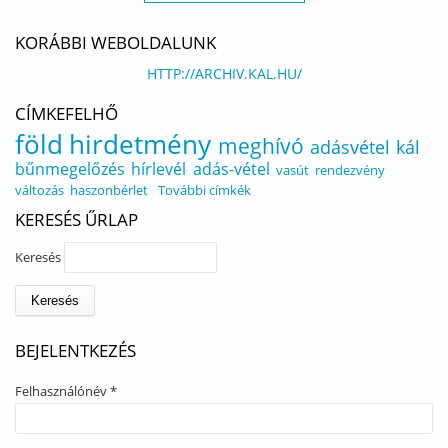
KORÁBBI WEBOLDALUNK
HTTP://ARCHIV.KAL.HU/
CÍMKEFELHŐ
föld
hirdetmény
meghívó
adásvétel
kál
bűnmegelőzés
hírlevél
adás-vétel
vasút
rendezvény
változás
haszonbérlet
További címkék
KERESÉS ŰRLAP
Keresés
BEJELENTKEZÉS
Felhasználónév
*