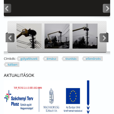
<
>
<
>
Címkék:
gólyafészek
émász
tisztítás
ellenőrzés
kálban
AKTUALITÁSOK