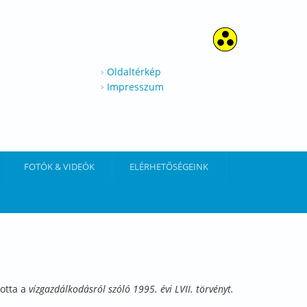
Oldaltérkép
Impresszum
FOTÓK & VIDEÓK
ELÉRHETŐSÉGEINK
totta a
vízgazdálkodásról szóló 1995. évi LVII. törvényt.