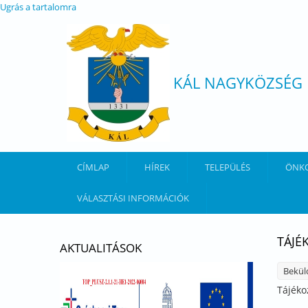
Ugrás a tartalomra
KÁL NAGYKÖZSÉG
CÍMLAP
HÍREK
TELEPÜLÉS
ÖNK
VÁLASZTÁSI INFORMÁCIÓK
TÁJÉ
AKTUALITÁSOK
Bekül
Tájéko