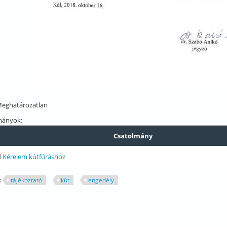
eghatározatlan
mányok:
Csatolmány
Kérelem kútfúráshoz
:
tájékoztató
kút
engedély