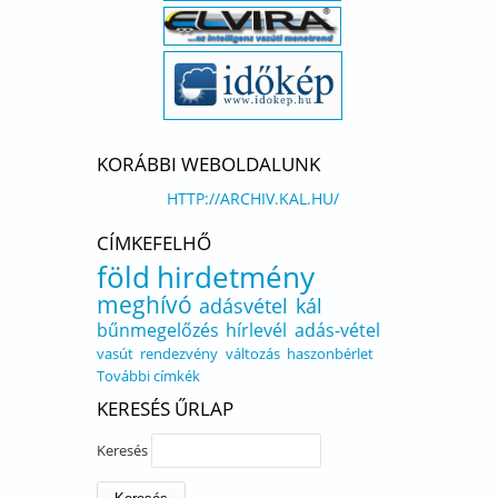
KORÁBBI WEBOLDALUNK
HTTP://ARCHIV.KAL.HU/
CÍMKEFELHŐ
föld
hirdetmény
meghívó
adásvétel
kál
bűnmegelőzés
hírlevél
adás-vétel
vasút
rendezvény
változás
haszonbérlet
További címkék
KERESÉS ŰRLAP
Keresés