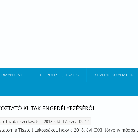
ORMÁNYZAT
TELEPÜLÉSFEJLESZTÉS
KÖZÉRDEKŰ ADATOK
KOZTATÓ KUTAK ENGEDÉLYEZÉSÉRŐL
dte
hivatali szerkesztő
– 2018. okt. 17., sze. - 09:42
ztatom a Tisztelt Lakosságot, hogy a 2018. évi CXXI. törvény módosí