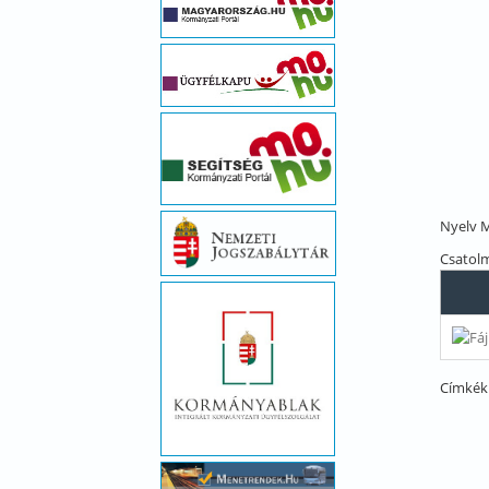
Nyelv
M
Csatol
Címkék