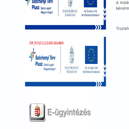
A módo
kérelm
Tisztel
pol