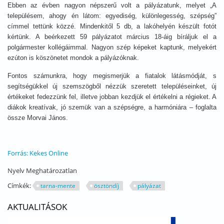
Ebben az évben nagyon népszerű volt a pályázatunk, melyet „A
településem, ahogy én látom: egyediség, különlegesség, szépség”
címmel tettünk közzé. Mindenkitől 5 db, a lakóhelyén készült fotót
kértünk. A beérkezett 59 pályázatot március 18-áig bíráljuk el a
polgármester kollégáimmal. Nagyon szép képeket kaptunk, melyekért
ezúton is köszönetet mondok a pályázóknak.
Fontos számunkra, hogy megismerjük a fiatalok látásmódját, s
segítségükkel új szemszögből nézzük szeretett településeinket, új
értékeket fedezzünk fel, illetve jobban kezdjük el értékelni a régieket. A
diákok kreatívak, jó szemük van a szépségre, a harmóniára – foglalta
össze Morvai János.
Forrás: Kekes Online
Nyelv
Meghatározatlan
Címkék:
tarna-mente
ösztöndíj
pályázat
AKTUALITÁSOK