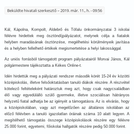
Beküldte
hivatali szerkesztő
– 2019. már. 11., h. - 09:56
Kál, Kápolna, Kompolt, Aldebrő és Tófalu önkormányzatai 3 iskolai
félévre hirdettek meg ösztöndíjpályázatot, melynek célja a fiatalok
helyben maradásának ösztönzése, megélhetési körülményeik javítása
és a helyben fellelhető értékek megismertetése a helyi lakossággal.
Az uniós forrásból támogatott program pályázatairól Morvai János, Kál
polgármestere tájékoztatta a Kékes Online-t.
Idén hirdettük meg a pályázati rendszer második körét 15-24 év közötti
középiskolás, illetve felsőoktatásban tanuló diákok részére. A részvétel
kötelező feltételeként határoztuk meg azt, hogy csak nagycsaládban
élő vagy egyedülálló szülő gyermeke, illetve szociálisan hátrányos
helyzetű fiatal adhatja be az igényét a támogatásra. Az is elvárás, hogy
a középiskolában, vagy azt megelőzően az általános iskolában az
előző félévben a tanuló igazolatlan óráinak száma 10 alatt legyen. A
megítélhető támogatás összege középiskolások részére egy félévre
25.000 forint, egyetemi, főiskolai hallgatók részére pedig 50.000 forint.