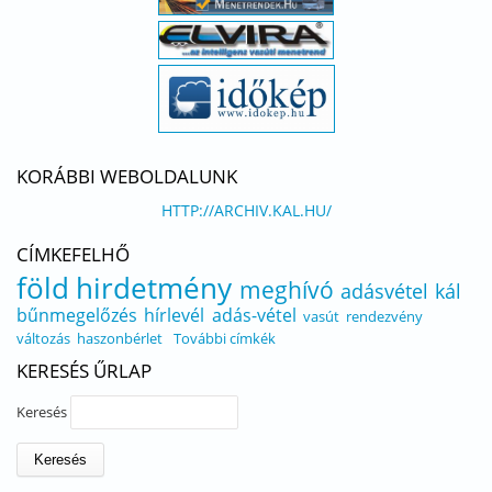
KORÁBBI WEBOLDALUNK
HTTP://ARCHIV.KAL.HU/
CÍMKEFELHŐ
föld
hirdetmény
meghívó
adásvétel
kál
bűnmegelőzés
hírlevél
adás-vétel
vasút
rendezvény
változás
haszonbérlet
További címkék
KERESÉS ŰRLAP
Keresés