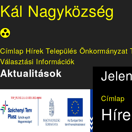
Kál Nagyközség
Címlap
Hírek
Település
Önkormányzat
Választási Információk
Aktualitások
Jelen
Címlap
Híre