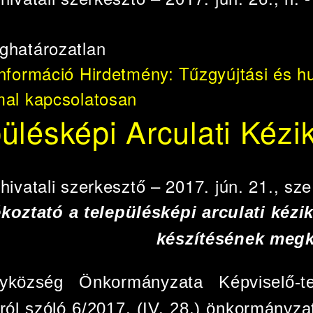
ghatározatlan
információ
Hirdetmény: Tűzgyújtási és h
mal kapcsolatosan
ülésképi Arculati Kézi
e
hivatali szerkesztő
– 2017. jún. 21., sze
koztató a településképi arculati kézi
készítésének meg
yközség Önkormányzata Képviselő-te
ról szóló 6/2017. (IV. 28.) önkormányza