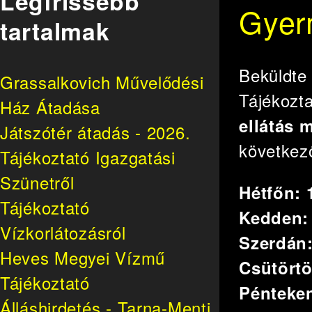
Legfrissebb
Gyerm
tartalmak
Beküldt
Grassalkovich Művelődési
Tájékozt
Ház Átadása
ellátás 
Játszótér átadás - 2026.
következ
Tájékoztató Igazgatási
Szünetről
Hétfőn: 
Tájékoztató
Kedden: 
Vízkorlátozásról
Szerdán:
Heves Megyei Vízmű
Csütörtö
Tájékoztató
Pénteken
Álláshirdetés - Tarna-Menti