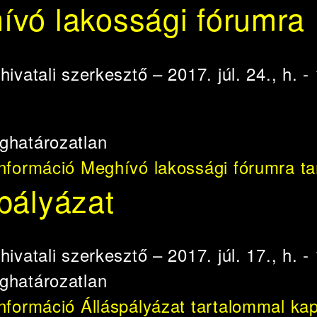
ívó lakossági fórumra
e
hivatali szerkesztő
– 2017. júl. 24., h. -
ghatározatlan
információ
Meghívó lakossági fórumra ta
pályázat
e
hivatali szerkesztő
– 2017. júl. 17., h. -
ghatározatlan
információ
Álláspályázat tartalommal ka