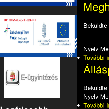
Megh
Beküldt
Nyelv
Me
További 
Állás
Beküldt
Nyelv
Me
További 