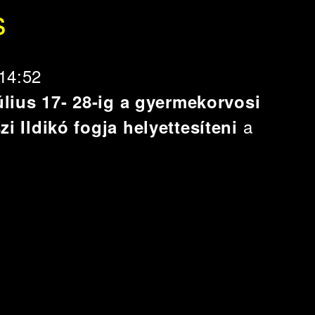
s
 14:52
úlius 17- 28-ig a gyermekorvosi
a
zi Ildikó fogja helyettesíteni