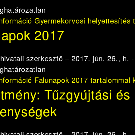
ghatározatlan
információ
Gyermekorvosi helyettesítés 
napok 2017
e
hivatali szerkesztő
– 2017. jún. 26., h. 
ghatározatlan
információ
Falunapok 2017 tartalommal 
tmény: Tűzgyújtási és
kenységek
e
hivatali szerkesztő
– 2017. jún. 26., h. 