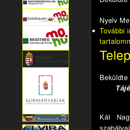
Nyelv
Me
További 
tartalom
Telep
Beküldt
Tájé
Kál Nag
szabályai