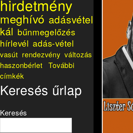
hirdetmény
meghívó
adásvétel
kál
bűnmegelőzés
hírlevél
adás-vétel
vasút
rendezvény
változás
haszonbérlet
További
címkék
Keresés űrlap
Keresés