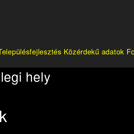
Településfejlesztés
Közérdekű adatok
Fo
legi hely
k