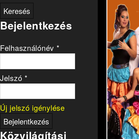
Bejelentkezés
Felhasználónév
*
Jelszó
*
Új jelszó igénylése
Közvilágítási