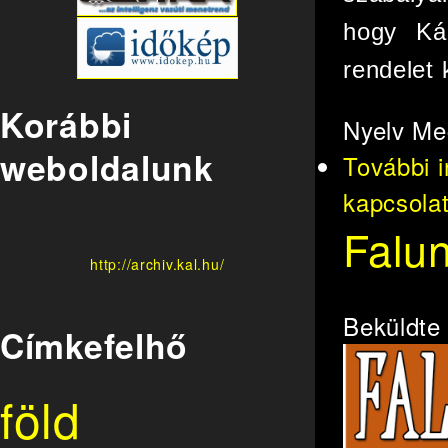
hogy Kál
rendelet 
Korábbi
Nyelv
Me
weboldalunk
További 
kapcsola
Falu
http://archiv.kal.hu/
Beküldt
Címkefelhő
föld