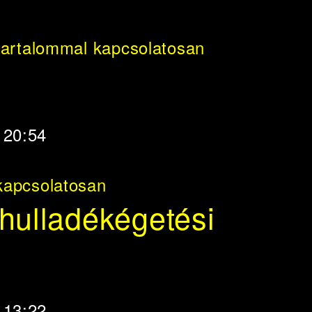
tartalommal kapcsolatosan
- 20:54
kapcsolatosan
 hulladékégetési
- 13:22