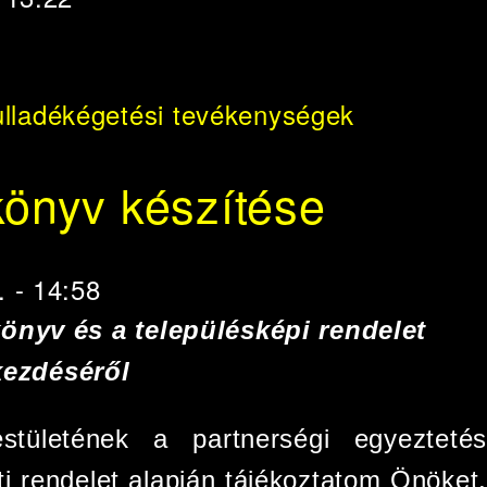
ulladékégetési tevékenységek
könyv készítése
. - 14:58
könyv és a településképi rendelet
kezdéséről
stületének a partnerségi egyeztetés
ti rendelet alapján tájékoztatom Önöket,