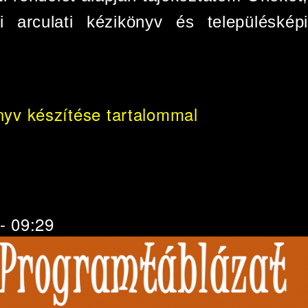
 arculati kézikönyv és településképi
nyv készítése tartalommal
 - 09:29