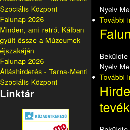
Szociális Központ
Nyelv
Me
Falunap 2026
További 
Falu
Minden, ami retró, Kálban
gyűlt össze a Múzeumok
éjszakáján
Beküldt
Falunap 2026
Nyelv
Me
Álláshirdetés - Tarna-Menti
További 
Szociális Központ
Hirde
Linktár
tevé
Beküldt