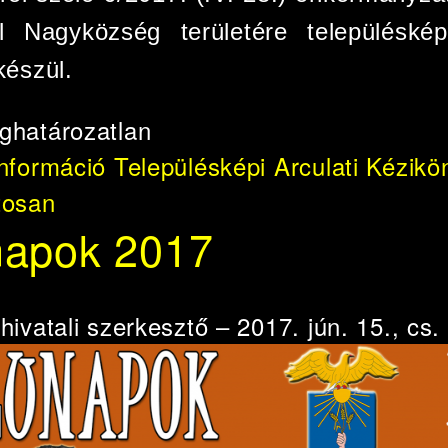
 Nagyközség területére településképi
készül.
ghatározatlan
információ
Településképi Arculati Kézikö
tosan
napok 2017
e
hivatali szerkesztő
– 2017. jún. 15., cs.