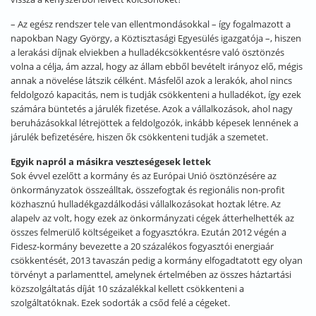
– Az egész rendszer tele van ellentmondásokkal – így fogalmazott a
napokban Nagy György, a Köztisztasági Egyesülés igazgatója –, hiszen
a lerakási díjnak elviekben a hulladékcsökkentésre való ösztönzés
volna a célja, ám azzal, hogy az állam ebből bevételt irányoz elő, mégis
annak a növelése látszik célként. Másfelől azok a lerakók, ahol nincs
feldolgozó kapacitás, nem is tudják csökkenteni a hulladékot, így ezek
számára büntetés a járulék fizetése. Azok a vállalkozások, ahol nagy
beruházásokkal létrejöttek a feldolgozók, inkább képesek lennének a
járulék befizetésére, hiszen ők csökkenteni tudják a szemetet.
Egyik napról a másikra veszteségesek lettek
Sok évvel ezelőtt a kormány és az Európai Unió ösztönzésére az
önkormányzatok összeálltak, összefogtak és regionális non-profit
közhasznú hulladékgazdálkodási vállalkozásokat hoztak létre. Az
alapelv az volt, hogy ezek az önkormányzati cégek átterhelhették az
összes felmerülő költségeiket a fogyasztókra. Ezután 2012 végén a
Fidesz-kormány bevezette a 20 százalékos fogyasztói energiaár
csökkentését, 2013 tavaszán pedig a kormány elfogadtatott egy olyan
törvényt a parlamenttel, amelynek értelmében az összes háztartási
közszolgáltatás díját 10 százalékkal kellett csökkenteni a
szolgáltatóknak. Ezek sodorták a csőd felé a cégeket.