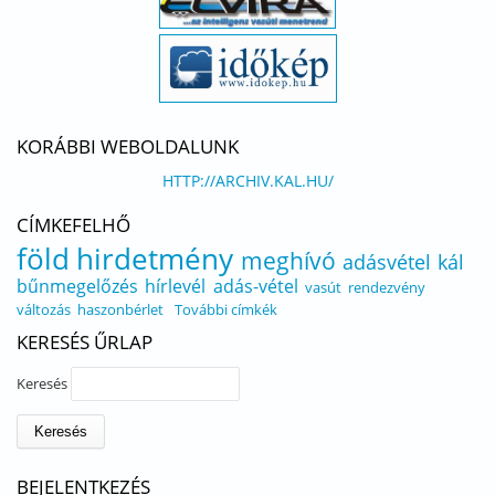
KORÁBBI WEBOLDALUNK
HTTP://ARCHIV.KAL.HU/
CÍMKEFELHŐ
föld
hirdetmény
meghívó
adásvétel
kál
bűnmegelőzés
hírlevél
adás-vétel
vasút
rendezvény
változás
haszonbérlet
További címkék
KERESÉS ŰRLAP
Keresés
BEJELENTKEZÉS