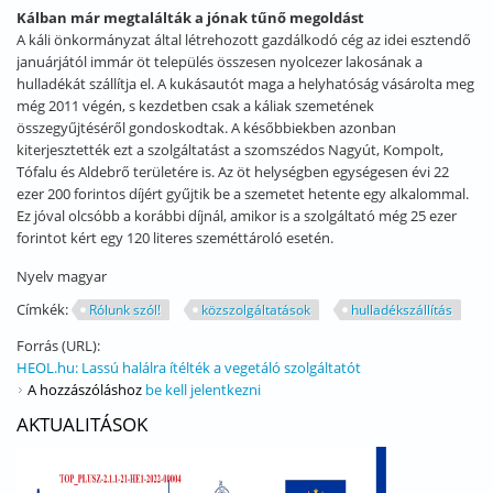
Kálban már megtalálták a jónak tűnő megoldást
A káli önkormányzat által létrehozott gazdálkodó cég az idei esztendő
januárjától immár öt település összesen nyolcezer lakosának a
hulladékát szállítja el. A kukásautót maga a helyhatóság vásárolta meg
még 2011 végén, s kezdetben csak a káliak szemetének
összegyűjtéséről gondoskodtak. A későbbiekben azonban
kiterjesztették ezt a szolgáltatást a szomszédos Nagyút, Kompolt,
Tófalu és Aldebrő területére is. Az öt helységben egységesen évi 22
ezer 200 forintos díjért gyűjtik be a szemetet hetente egy alkalommal.
Ez jóval olcsóbb a korábbi díjnál, amikor is a szolgáltató még 25 ezer
forintot kért egy 120 literes szeméttároló esetén.
Nyelv
magyar
Címkék:
Rólunk szól!
közszolgáltatások
hulladékszállítás
Forrás (URL):
HEOL.hu: Lassú halálra ítélték a vegetáló szolgáltatót
A hozzászóláshoz
be kell jelentkezni
AKTUALITÁSOK