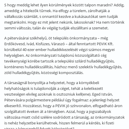
S hogy meddig lehet ilyen körülmények között talpon maradni? Addig,
ameddig a hitelezők tűrnek. Ha elfogy a türelem, zárolhatják a
vállalkozás számláit, s onnantól kezdve a kukásautókat sem tudják
megtankolni. Hogy ez mit jelent nekünk, lakosoknak? Ha nem történik
semmi változás, talán év végéig tudják elszállítani a szemetet.
A pétervásárai székhelyű, öt település önkormányzata – még
Erdőkövesd, Ivád, Kisfüzes, Váraszó – által fenntartott PEVIK Kft.
körülbelül 40 ezer ember hulladékkezelését végzi számos megyei
helységben. Az önkormányzati tulajdonú közszolgáltató cég
tevékenységi körébe tartozik a települési szilárd hulladékgyűjtés,
konténeres hulladékszállítás, házhoz menő szelektív hulladékgyűjtés,
zöld hulladékgyűjtés, közösségi komposztálás.
A társaságnál bonyolítja a helyzetet, hogy a környékbeli
helyhatóságok is tulajdonolják a céget, tehát a keletkezett
veszteségen elvileg azoknak is osztozniuk kell(ene). Eged István,
Pétervására polgármestere például úgy fogalmaz: a jelenlegi helyzet
elkeserítő. Hozzáteszi, hogy a PEVIK jó színvonalon, elfogadható áron
szolgáltatott éveken át a térségben. Azzal, hogy a jogszabályok
változása miatt csőd szélére sodródott a társaság, az önkormányzatok
is nehéz helyzetbe kerülhetnek, hiszen felmerül a kérdés, ki fizeti
vissza a kényszerből felvett kölcsönöket?