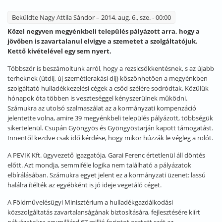
Beküldte
Nagy Attila Sándor
– 2014. aug. 6., sze. - 00:00
Közel negyven megyénkbeli település pályázott arra, hogy a
jövőben is zavartalanul elvigye a szemetet a szolgáltatójuk.
Kettő kivételével egy sem nyert.
Többször is beszámoltunk arról, hogy a rezsicsökkentésnek, s az újabb
terheknek (útdíj, új szemétlerakási díj) köszönhetően a megyénkben
szolgáltató hulladékkezelési cégek a csőd szélére sodródtak. Közülük
hónapok óta többen is veszteséggel kényszerülnek működni.
Számukra az utolsó szalmaszálat az a kormányzati kompenzáció
jelentette volna, amire 39 megyénkbeli település pályázott, többségük
sikertelenül. Csupán Gyöngyös és Gyöngyöstarján kapott támogatást.
Innentől kezdve csak idő kérdése, hogy mikor húzzák le végleg a rolót.
A PEVIK Kft. ügyvezető igazgatója, Garai Ferenc értetlenül áll döntés
előtt. Azt mondja, semmiféle logika nem található a pályázatok
elbírálásában. Számukra egyet jelent ez a kormányzati üzenet: lassú
halálra ítélték az egyébként is jó ideje vegetáló céget.
A Földművelésügyi Minisztérium a hulladékgazdálkodási
közszolgáltatás zavartalanságának biztosítására, fejlesztésére kiírt