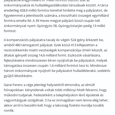
pályázatokra egymilliárd 67 millió forintot osztott szét az
önkormányzatok és hulladékgazdálkodási társulásaik között. A tárca
eredetileg 428,6 millió forintos kerettel hirdette meg a pályázatot, de
figyelemmel a jelentkezők számára, a kiosztható összeget egymilliárd
forintra emelte fel. A 39 Heves megyei pályázó közül csupán két
önkormányzat nyert: Gyöngyös 58, Gyöngyöstarján pedig 13 millió
forintot.
A kompenzációs pályázatra tavaly év végén 524 igény érkezett be,
amiből 480 támogatott pályázat. Ezek közül 413 kifejezetten a
rezsicsökkentés miatti veszteségek kompenzációja címén készült, az
általuk igényelt összeg 14,6 milliárd forint. Eszközök vásárlására,
fejlesztésekre mindösszesen 64-en nyújtottak be pályázatot, melyek
támogatása összesen csupán 1,6 milliárd forintot tesz ki. Mindössze
három önkormányzat nyújtott be pályázatot hulladéklerakó, szelektív
gyűjtő létesítésére.
Garai Ferenc a cége jelenlegi helyzetéről elmondta, az elmúlt
hónapokban kénytelenek voltak több milliónyi hitelt felvenni, hogy
működni tudjanak. Fedezetként a telephelyükön lévő épületek és
vagyontárgyak szolgálnak. S ha ez önmagában nem lenne elég teher,
akkor arról is beszélni kell, hogy a lakosság fizetési morálja tovább
romlik.