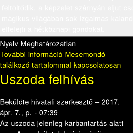
feltöltődik, a képzelet szárnyán eljut c
mágikus világában sok izgalmas kalandb
Nyelv
Meghatározatlan
További információ
Mesemondó
találkozó tartalommal kapcsolatosan
Uszoda felhívás
Beküldte
hivatali szerkesztő
– 2017.
ápr. 7., p. - 07:39
Az uszoda jelenleg karbantartás alatt