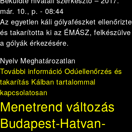
Beküldte
hivatali szerkesztő
– 2017.
már. 10., p. - 08:44
Az egyetlen káli gólyafészket ellenőrizte
és takarította ki az ÉMÁSZ, felkészülve
a gólyák érkezésére.
Nyelv
Meghatározatlan
További információ
Odúellenőrzés és
takarítás Kálban tartalommal
kapcsolatosan
Menetrend változás
Budapest-Hatvan-