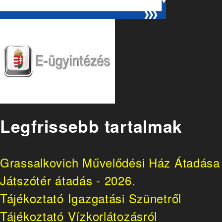
Legfrissebb tartalmak
Grassalkovich Művelődési Ház Átadása
Játszótér átadás - 2026.
Tájékoztató Igazgatási Szünetről
Tájékoztató Vízkorlátozásról