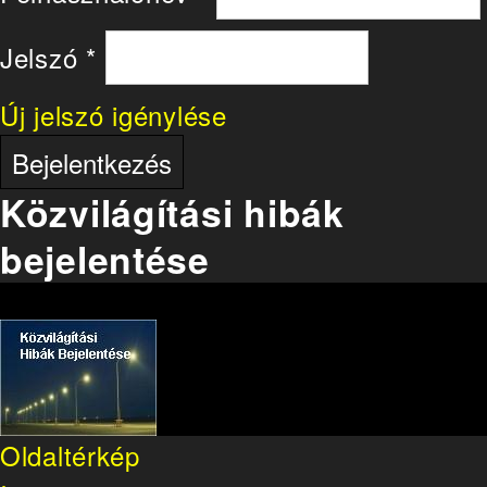
Jelszó
*
Új jelszó igénylése
Közvilágítási hibák
bejelentése
Oldaltérkép