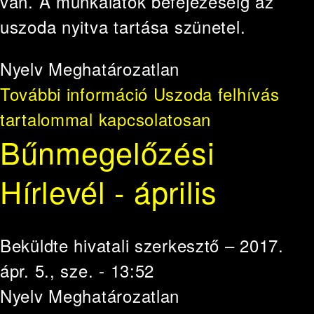
van. A munkálatok befejezéséig az
uszoda nyitva tartása szünetel.
Nyelv
Meghatározatlan
További információ
Uszoda felhívás
tartalommal kapcsolatosan
Bűnmegelőzési
Hírlevél - április
Beküldte
hivatali szerkesztő
– 2017.
ápr. 5., sze. - 13:52
Nyelv
Meghatározatlan