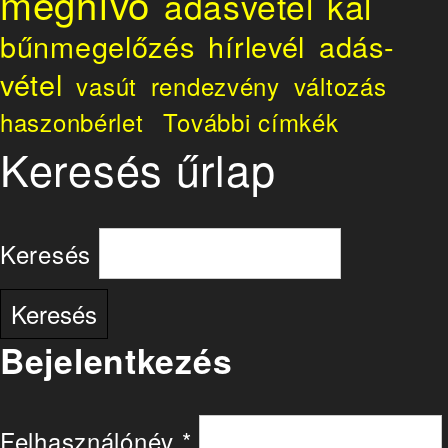
meghívó
adásvétel
kál
bűnmegelőzés
hírlevél
adás-
vétel
vasút
rendezvény
változás
haszonbérlet
További címkék
Keresés űrlap
Keresés
Bejelentkezés
Felhasználónév
*