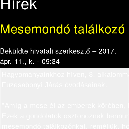
Hírek
Mesemondó találkozó
Beküldte
hivatali szerkesztő
– 2017.
ápr. 11., k. - 09:34
Hagyományainkhoz híven, 8. alkalommal
Füzesabonyi Járás óvodásainak.

"Amíg a mese él az emberek körében, ke
Ezek a gondolatok ösztönöznek bennünk
mesemondó találkozónkat, reméljük, hogy