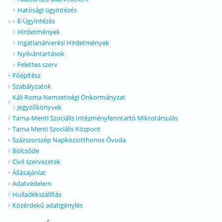
Hatósági ügyintézés
E-Ügyintézés
Hirdetmények
Ingatlanárverési Hirdetmények
Nyilvántartások
Felettes szerv
Főépítész
Szabályzatok
Káli Roma Nemzetiségi Önkormányzat
Jegyzőkönyvek
Tarna-Menti Szociális Intézményfenntartó Mikrotársulás
Tarna Menti Szociális Központ
Százszorszép Napköziotthonos Óvoda
Bölcsőde
Civil szervezetek
Állásajánlat
Adatvédelem
Hulladékszállítás
Közérdekű adatigénylés