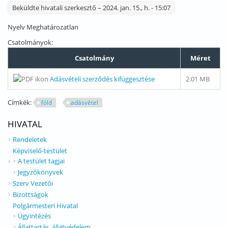
Beküldte
hivatali szerkesztő
– 2024. jan. 15., h. - 15:07
Nyelv
Meghatározatlan
Csatolmányok:
Csatolmány
Méret
Adásvételi szerződés kifüggesztése
2.01 MB
Címkék:
föld
adásvétel
HIVATAL
Rendeletek
Képviselő-testület
A testület tagjai
Jegyzőkönyvek
Szerv Vezetői
Bizottságok
Polgármesteri Hivatal
Ügyintézés
Állattartás, állatvédelem