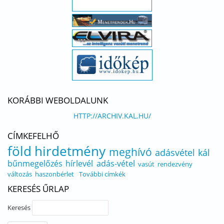
KORÁBBI WEBOLDALUNK
HTTP://ARCHIV.KAL.HU/
CÍMKEFELHŐ
föld
hirdetmény
meghívó
adásvétel
kál
bűnmegelőzés
hírlevél
adás-vétel
vasút
rendezvény
változás
haszonbérlet
További címkék
KERESÉS ŰRLAP
Keresés