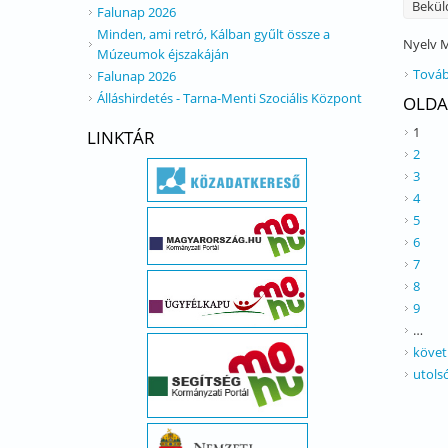
Bekül
Falunap 2026
Minden, ami retró, Kálban gyűlt össze a
Nyelv
M
Múzeumok éjszakáján
Továb
Falunap 2026
Álláshirdetés - Tarna-Menti Szociális Központ
OLDA
1
LINKTÁR
2
3
4
5
6
7
8
9
…
követ
utols