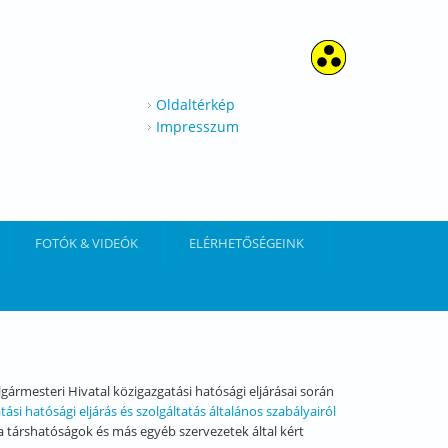
Oldaltérkép
Impresszum
FOTÓK & VIDEÓK
ELÉRHETŐSÉGEINK
ármesteri Hivatal közigazgatási hatósági eljárásai során
tási hatósági eljárás és szolgáltatás általános szabályairól
a társhatóságok és más egyéb szervezetek által kért