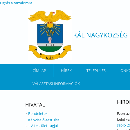
Ugrás a tartalomra
KÁL NAGYKÖZSÉG
CÍMLAP
HÍREK
TELEPÜLÉS
ÖNK
VÁLASZTÁSI INFORMÁCIÓK
HIRD
HIVATAL
Rendeletek
Ezen az
keletke
Képviselő-testület
szóló 2
A testület tagjai