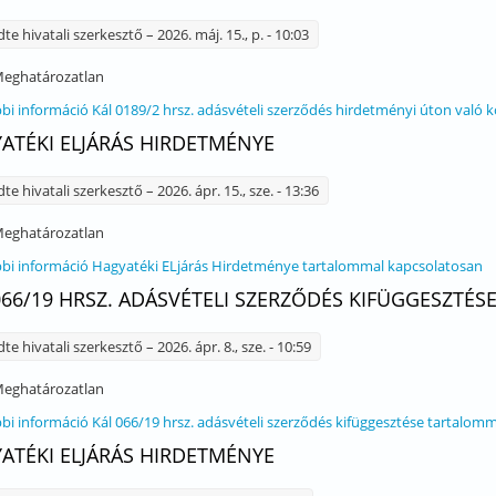
dte
hivatali szerkesztő
– 2026. máj. 15., p. - 10:03
eghatározatlan
bi információ
Kál 0189/2 hrsz. adásvételi szerződés hirdetményi úton való 
ATÉKI ELJÁRÁS HIRDETMÉNYE
dte
hivatali szerkesztő
– 2026. ápr. 15., sze. - 13:36
eghatározatlan
bi információ
Hagyatéki ELjárás Hirdetménye tartalommal kapcsolatosan
066/19 HRSZ. ADÁSVÉTELI SZERZŐDÉS KIFÜGGESZTÉS
dte
hivatali szerkesztő
– 2026. ápr. 8., sze. - 10:59
eghatározatlan
bi információ
Kál 066/19 hrsz. adásvételi szerződés kifüggesztése tartalom
ATÉKI ELJÁRÁS HIRDETMÉNYE