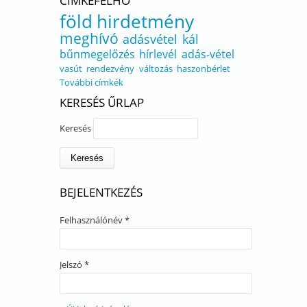
CÍMKEFELHŐ
föld
hirdetmény
meghívó
adásvétel
kál
bűnmegelőzés
hírlevél
adás-vétel
vasút
rendezvény
változás
haszonbérlet
További címkék
KERESÉS ŰRLAP
Keresés
BEJELENTKEZÉS
Felhasználónév
*
Jelszó
*