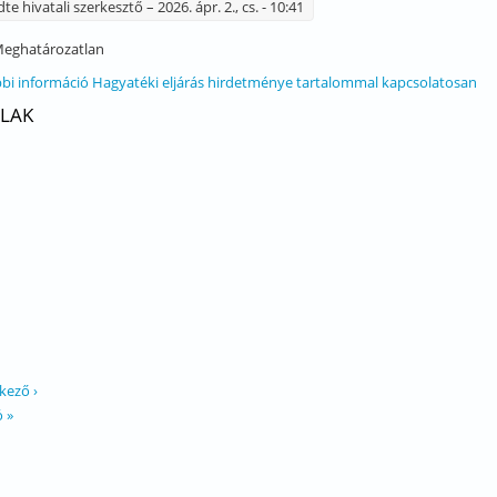
dte
hivatali szerkesztő
– 2026. ápr. 2., cs. - 10:41
eghatározatlan
bi információ
Hagyatéki eljárás hirdetménye tartalommal kapcsolatosan
LAK
kező ›
ó »