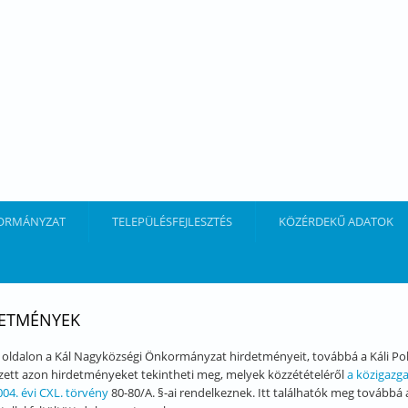
ORMÁNYZAT
TELEPÜLÉSFEJLESZTÉS
KÖZÉRDEKŰ ADATOK
ETMÉNYEK
 oldalon a Kál Nagyközségi Önkormányzat hirdetményeit, továbbá a Káli Polg
zett azon hirdetményeket tekintheti meg, melyek közzétételéről
a közigazga
004. évi CXL. törvény
80-80/A. §-ai rendelkeznek. Itt találhatók meg továbbá 