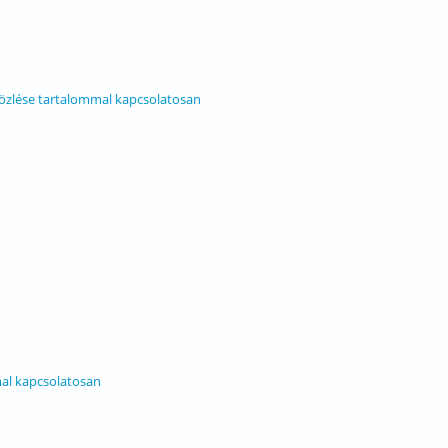
közlése tartalommal kapcsolatosan
E
mal kapcsolatosan