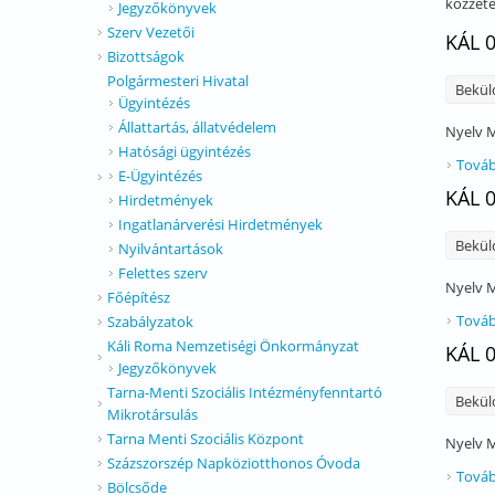
közzété
Jegyzőkönyvek
Szerv Vezetői
KÁL 
Bizottságok
Polgármesteri Hivatal
Bekül
Ügyintézés
Állattartás, állatvédelem
Nyelv
M
Hatósági ügyintézés
Továb
E-Ügyintézés
KÁL 
Hirdetmények
Ingatlanárverési Hirdetmények
Bekül
Nyilvántartások
Felettes szerv
Nyelv
M
Főépítész
Továb
Szabályzatok
Káli Roma Nemzetiségi Önkormányzat
KÁL 
Jegyzőkönyvek
Tarna-Menti Szociális Intézményfenntartó
Bekül
Mikrotársulás
Tarna Menti Szociális Központ
Nyelv
M
Százszorszép Napköziotthonos Óvoda
Továb
Bölcsőde