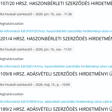
0107/20 HRSZ. HASZONBÉRLETI SZERZŐDÉS HIRDETM
dte
hivatali szerkesztő
– 2026. jún. 10., sze. - 11:36
eghatározatlan
bi információ
Kál 0107/20 hrsz. haszonbérleti szerződés hirdetményi úton 
0201/4 HRSZ. HASZONBÉRLETI SZERZŐDÉS HIRDETMÉ
dte
hivatali szerkesztő
– 2026. jún. 10., sze. - 11:01
eghatározatlan
bi információ
Kál 0201/4 hrsz. haszonbérleti szerződés hirdetményi úton v
0109/8 HRSZ. ADÁSVÉTELI SZERZŐDÉS HIRDETMÉNYI
dte
hivatali szerkesztő
– 2026. máj. 15., p. - 10:09
eghatározatlan
bi információ
Kál 0109/8 hrsz. adásvételi szerződés hirdetményi úton való 
0189/2 HRSZ. ADÁSVÉTELI SZERZŐDÉS HIRDETMÉNYI