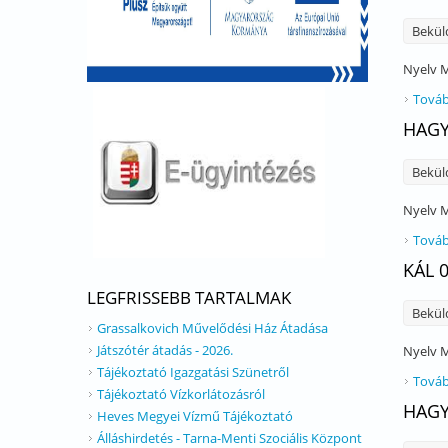
Bekül
Nyelv
M
Továb
HAGY
Bekül
Nyelv
M
Továb
KÁL 
LEGFRISSEBB TARTALMAK
Bekül
Grassalkovich Művelődési Ház Átadása
Játszótér átadás - 2026.
Nyelv
M
Tájékoztató Igazgatási Szünetről
Továb
Tájékoztató Vízkorlátozásról
HAGY
Heves Megyei Vízmű Tájékoztató
Álláshirdetés - Tarna-Menti Szociális Központ