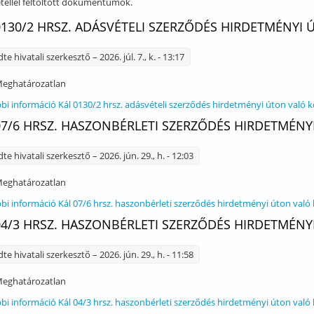
tellel feltöltött dokumentumok.
0130/2 HRSZ. ADÁSVÉTELI SZERZŐDÉS HIRDETMÉNYI
dte
hivatali szerkesztő
– 2026. júl. 7., k. - 13:17
eghatározatlan
bi információ
Kál 0130/2 hrsz. adásvételi szerződés hirdetményi úton való 
07/6 HRSZ. HASZONBÉRLETI SZERZŐDÉS HIRDETMÉNY
dte
hivatali szerkesztő
– 2026. jún. 29., h. - 12:03
eghatározatlan
bi információ
Kál 07/6 hrsz. haszonbérleti szerződés hirdetményi úton való
04/3 HRSZ. HASZONBÉRLETI SZERZŐDÉS HIRDETMÉNY
dte
hivatali szerkesztő
– 2026. jún. 29., h. - 11:58
eghatározatlan
bi információ
Kál 04/3 hrsz. haszonbérleti szerződés hirdetményi úton való