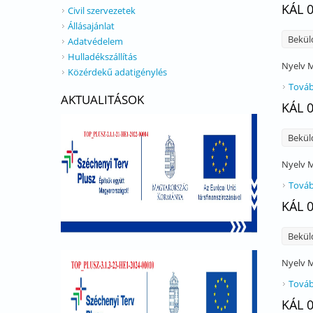
KÁL 
Civil szervezetek
Állásajánlat
Bekül
Adatvédelem
Hulladékszállítás
Nyelv
M
Közérdekű adatigénylés
Továb
AKTUALITÁSOK
KÁL 
Bekül
Nyelv
M
Továb
KÁL 
Bekül
Nyelv
M
Továb
KÁL 