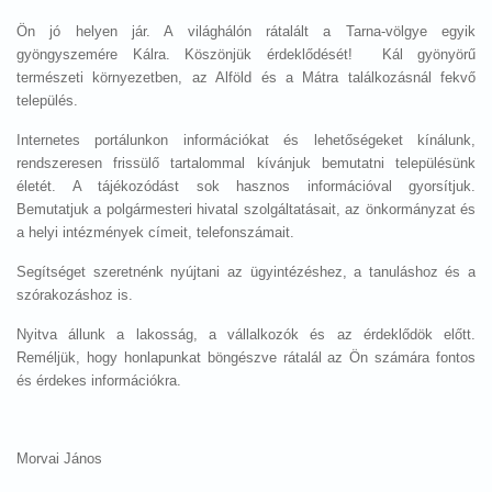
Ön jó helyen jár. A világhálón rátalált a Tarna-völgye egyik
gyöngyszemére Kálra. Köszönjük érdeklődését! Kál gyönyörű
természeti környezetben, az Alföld és a Mátra találkozásnál fekvő
település.
Internetes portálunkon információkat és lehetőségeket kínálunk,
rendszeresen frissülő tartalommal kívánjuk bemutatni településünk
életét. A tájékozódást sok hasznos információval gyorsítjuk.
Bemutatjuk a polgármesteri hivatal szolgáltatásait, az önkormányzat és
a helyi intézmények címeit, telefonszámait.
Segítséget szeretnénk nyújtani az ügyintézéshez, a tanuláshoz és a
szórakozáshoz is.
Nyitva állunk a lakosság, a vállalkozók és az érdeklődök előtt.
Reméljük, hogy honlapunkat böngészve rátalál az Ön számára fontos
és érdekes információkra.
Morvai János