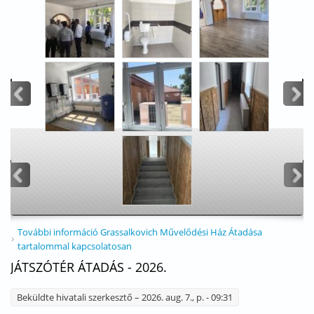
<
>
<
>
További információ
Grassalkovich Művelődési Ház Átadása
tartalommal kapcsolatosan
JÁTSZÓTÉR ÁTADÁS - 2026.
Beküldte
hivatali szerkesztő
– 2026. aug. 7., p. - 09:31