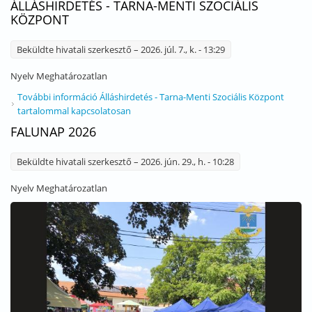
ÁLLÁSHIRDETÉS - TARNA-MENTI SZOCIÁLIS
KÖZPONT
Beküldte
hivatali szerkesztő
– 2026. júl. 7., k. - 13:29
Nyelv
Meghatározatlan
További információ
Álláshirdetés - Tarna-Menti Szociális Központ
tartalommal kapcsolatosan
FALUNAP 2026
Beküldte
hivatali szerkesztő
– 2026. jún. 29., h. - 10:28
Nyelv
Meghatározatlan