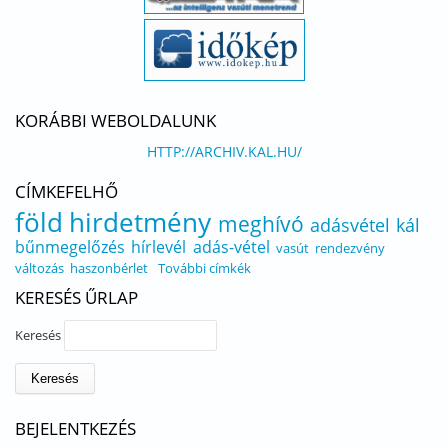
KORÁBBI WEBOLDALUNK
HTTP://ARCHIV.KAL.HU/
CÍMKEFELHŐ
föld
hirdetmény
meghívó
adásvétel
kál
bűnmegelőzés
hírlevél
adás-vétel
vasút
rendezvény
változás
haszonbérlet
További címkék
KERESÉS ŰRLAP
Keresés
BEJELENTKEZÉS