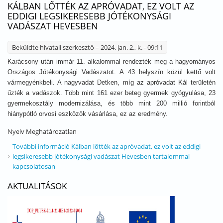
KÁLBAN LŐTTÉK AZ APRÓVADAT, EZ VOLT AZ
EDDIGI LEGSIKERESEBB JÓTÉKONYSÁGI
VADÁSZAT HEVESBEN
Beküldte
hivatali szerkesztő
– 2024. jan. 2., k. - 09:11
Karácsony után immár 11. alkalommal rendezték meg a hagyományos
Országos Jótékonysági Vadászatot. A 43 helyszín közül kettő volt
vármegyénkbeli. A nagyvadat Detken, míg az apróvadat Kál területén
űzték a vadászok. Több mint 161 ezer beteg gyermek gyógyulása, 23
gyermekosztály modernizálása, és több mint 200 millió forintból
hiánypótló orvosi eszközök vásárlása, ez az eredmény.
Nyelv
Meghatározatlan
További információ
Kálban lőtték az apróvadat, ez volt az eddigi
legsikeresebb jótékonysági vadászat Hevesben tartalommal
kapcsolatosan
AKTUALITÁSOK