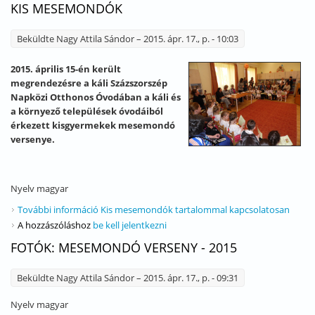
KIS MESEMONDÓK
Beküldte
Nagy Attila Sándor
– 2015. ápr. 17., p. - 10:03
2015. április 15-én került
megrendezésre a káli Százszorszép
Napközi Otthonos Óvodában a káli és
a környező települések óvodáiból
érkezett kisgyermekek mesemondó
versenye.
Nyelv
magyar
További információ
Kis mesemondók tartalommal kapcsolatosan
A hozzászóláshoz
be kell jelentkezni
FOTÓK: MESEMONDÓ VERSENY - 2015
Beküldte
Nagy Attila Sándor
– 2015. ápr. 17., p. - 09:31
Nyelv
magyar