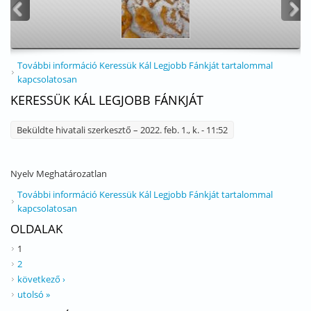
<
>
További információ
Keressük Kál Legjobb Fánkját tartalommal
kapcsolatosan
KERESSÜK KÁL LEGJOBB FÁNKJÁT
Beküldte
hivatali szerkesztő
– 2022. feb. 1., k. - 11:52
Nyelv
Meghatározatlan
További információ
Keressük Kál Legjobb Fánkját tartalommal
kapcsolatosan
OLDALAK
1
2
következő ›
utolsó »