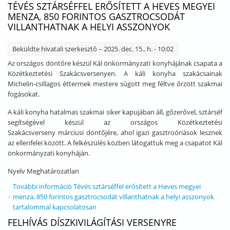
TÉVÉS SZTÁRSÉFFEL ERŐSÍTETT A HEVES MEGYEI
MENZA, 850 FORINTOS GASZTROCSODÁT
VILLANTHATNAK A HELYI ASSZONYOK
Beküldte
hivatali szerkesztő
– 2025. dec. 15., h. - 10:02
Az országos döntőre készül Kál önkormányzati konyhájának csapata a
Közétkeztetési Szakácsversenyen. A káli konyha szakácsainak
Michelin-csillagos éttermek mestere súgott meg féltve őrzött szakmai
fogásokat.
A káli konyha hatalmas szakmai siker kapujában áll, gőzerővel, sztárséf
segítségével készül az országos Közétkeztetési
Szakácsverseny márciusi döntőjére, ahol igazi gasztroóriások lesznek
az ellenfelei között. A felkészülés közben látogattuk meg a csapatot Kál
önkormányzati konyháján.
Nyelv
Meghatározatlan
További információ
Tévés sztárséffel erősített a Heves megyei
menza, 850 forintos gasztrocsodát villanthatnak a helyi asszonyok
tartalommal kapcsolatosan
FELHÍVÁS DÍSZKIVILÁGÍTÁSI VERSENYRE