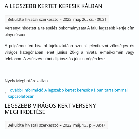
A LEGSZEBB KERTET KERESIK KÁLBAN
Beküldte
hivatali szerkesztő
– 2022. máj. 26., cs. - 09:31
Versenyt hirdetett a település önkormányzata A falu legszebb kertje cím
elnyeréséért.
A polgármesteri hivatal tájékoztatása szerint jelentkezni zöldséges és
virágos kategóriában lehet június 20-ig a hivatal e-mail-címén vagy
telefonon. A zsűrizés utáni díjkiosztás június végén lesz.
Nyelv
Meghatározatlan
További információ
A legszebb kertet keresik Kálban tartalommal
kapcsolatosan
LEGSZEBB VIRÁGOS KERT VERSENY
MEGHIRDETÉSE
Beküldte
hivatali szerkesztő
– 2022. máj. 13., p. - 08:47