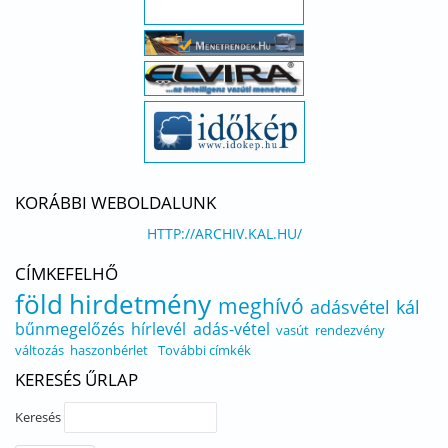
KORÁBBI WEBOLDALUNK
HTTP://ARCHIV.KAL.HU/
CÍMKEFELHŐ
föld
hirdetmény
meghívó
adásvétel
kál
bűnmegelőzés
hírlevél
adás-vétel
vasút
rendezvény
változás
haszonbérlet
További címkék
KERESÉS ŰRLAP
Keresés