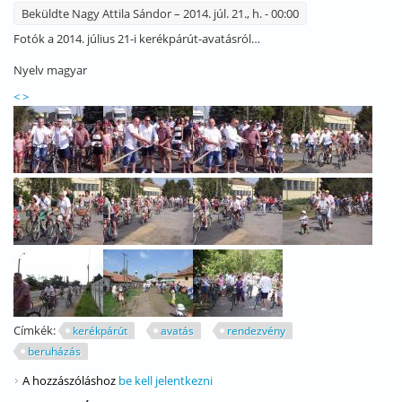
Beküldte
Nagy Attila Sándor
– 2014. júl. 21., h. - 00:00
Fotók a 2014. július 21-i kerékpárút-avatásról…
Nyelv
magyar
<
>
Címkék:
kerékpárút
avatás
rendezvény
beruházás
A hozzászóláshoz
be kell jelentkezni