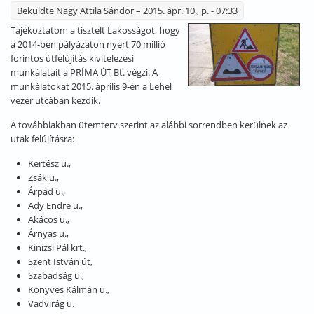
Beküldte
Nagy Attila Sándor
– 2015. ápr. 10., p. - 07:33
Tájékoztatom a tisztelt Lakosságot, hogy
a 2014-ben pályázaton nyert 70 millió
forintos útfelújítás kivitelezési
munkálatait a PRÍMA ÚT Bt. végzi. A
munkálatokat 2015. április 9-én a Lehel
vezér utcában kezdik.
A továbbiakban ütemterv szerint az alábbi sorrendben kerülnek az
utak felújításra:
Kertész u.,
Zsák u.,
Árpád u.,
Ady Endre u.,
Akácos u.,
Árnyas u.,
Kinizsi Pál krt.,
Szent István út,
Szabadság u.,
Könyves Kálmán u.,
Vadvirág u.