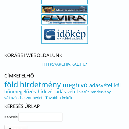
KORÁBBI WEBOLDALUNK
HTTP://ARCHIV.KAL.HU/
CÍMKEFELHŐ
föld
hirdetmény
meghívó
adásvétel
kál
bűnmegelőzés
hírlevél
adás-vétel
vasút
rendezvény
változás
haszonbérlet
További címkék
KERESÉS ŰRLAP
Keresés