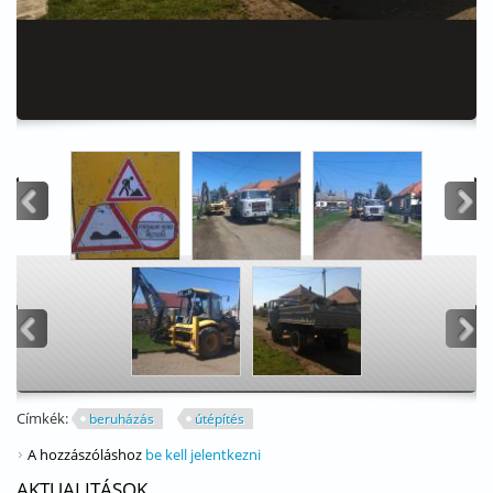
<
>
<
>
Címkék:
beruházás
útépítés
A hozzászóláshoz
be kell jelentkezni
AKTUALITÁSOK