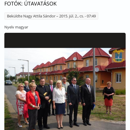
FOTÓK: ÚTAVATÁSOK
Beküldte
Nagy Attila Sándor
– 2015. júl. 2., cs. - 07:49
Nyelv
magyar