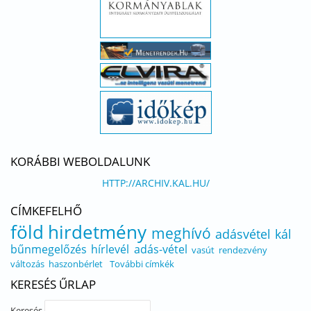
KORÁBBI WEBOLDALUNK
HTTP://ARCHIV.KAL.HU/
CÍMKEFELHŐ
föld
hirdetmény
meghívó
adásvétel
kál
bűnmegelőzés
hírlevél
adás-vétel
vasút
rendezvény
változás
haszonbérlet
További címkék
KERESÉS ŰRLAP
Keresés