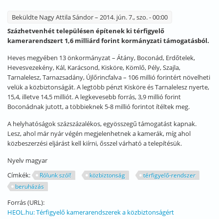
Beküldte
Nagy Attila Sándor
– 2014. jún. 7., szo. - 00:00
Százhetvenhét településen építenek ki térfigyelő
kamerarendszert 1,6 milliárd forint kormányzati támogatásból.
Heves megyében 13 önkormányzat – Átány, Boconád, Erdőtelek,
Hevesvezekény, Kál, Karácsond, Kisköre, Kömlő, Pély, Szajla,
Tarnalelesz, Tarnazsadány, Újlőrincfalva – 106 millió forintért növelheti
velük a közbiztonságát. A legtöbb pénzt Kisköre és Tarnalelesz nyerte,
15,4, illetve 14,5 milliót. A legkevesebb forrás, 3,9 millió forint
Boconádnak jutott, a többieknek 5-8 millió forintot ítéltek meg.
A helyhatóságok százszázalékos, egyösszegű támogatást kapnak.
Lesz, ahol már nyár végén megjelenhetnek a kamerák, míg ahol
közbeszerzési eljárást kell kiírni, ősszel várható a telepítésük.
Nyelv
magyar
Címkék:
Rólunk szól!
közbiztonság
térfigyelő-rendszer
beruházás
Forrás (URL):
HEOL.hu: Térfigyelő kamerarendszerek a közbiztonságért