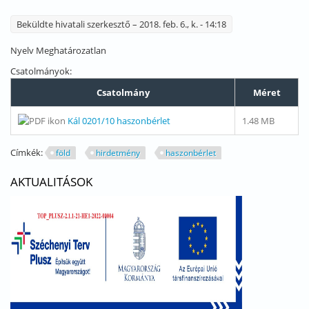
Beküldte
hivatali szerkesztő
– 2018. feb. 6., k. - 14:18
Nyelv
Meghatározatlan
Csatolmányok:
Csatolmány
Méret
Kál 0201/10 haszonbérlet
1.48 MB
Címkék:
föld
hirdetmény
haszonbérlet
AKTUALITÁSOK