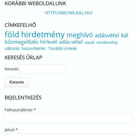
KORÁBBI WEBOLDALUNK
HTTP://ARCHIV.KAL.HU/
CÍMKEFELHŐ
föld
hirdetmény
meghívó
adásvétel
kál
bűnmegelőzés
hírlevél
adás-vétel
vasút
rendezvény
változás
haszonbérlet
További címkék
KERESÉS ŰRLAP
Keresés
BEJELENTKEZÉS
Felhasználónév
*
Jelszó
*