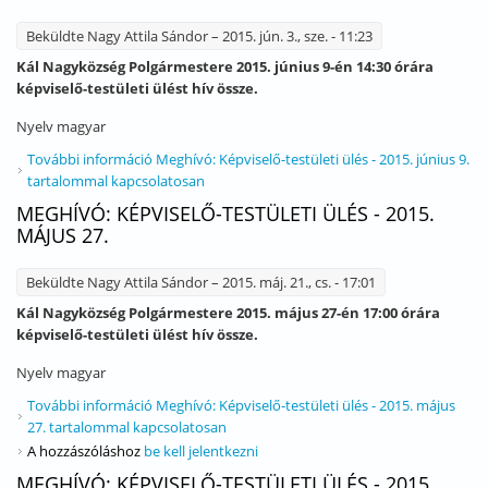
Beküldte
Nagy Attila Sándor
– 2015. jún. 3., sze. - 11:23
Kál Nagyközség Polgármestere 2015. június 9-én 14:30 órára
képviselő-testületi ülést hív össze.
Nyelv
magyar
További információ
Meghívó: Képviselő-testületi ülés - 2015. június 9.
tartalommal kapcsolatosan
MEGHÍVÓ: KÉPVISELŐ-TESTÜLETI ÜLÉS - 2015.
MÁJUS 27.
Beküldte
Nagy Attila Sándor
– 2015. máj. 21., cs. - 17:01
Kál Nagyközség Polgármestere 2015. május 27-én 17:00 órára
képviselő-testületi ülést hív össze.
Nyelv
magyar
További információ
Meghívó: Képviselő-testületi ülés - 2015. május
27. tartalommal kapcsolatosan
A hozzászóláshoz
be kell jelentkezni
MEGHÍVÓ: KÉPVISELŐ-TESTÜLETI ÜLÉS - 2015.