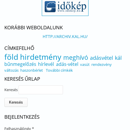
KORÁBBI WEBOLDALUNK
HTTP://ARCHIV.KAL.HU/
CÍMKEFELHŐ
föld
hirdetmény
meghívó
adásvétel
kál
bűnmegelőzés
hírlevél
adás-vétel
vasút
rendezvény
változás
haszonbérlet
További címkék
KERESÉS ŰRLAP
Keresés
BEJELENTKEZÉS
Felhasználónév
*