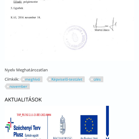
Nyelv
Meghatározatlan
Címkék:
meghívó
Képviselő-testület
ülés
november
AKTUALITÁSOK