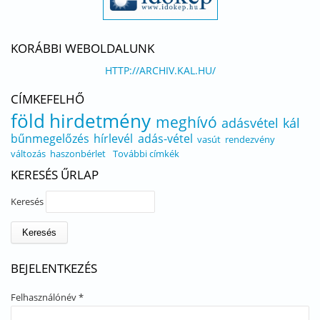
KORÁBBI WEBOLDALUNK
HTTP://ARCHIV.KAL.HU/
CÍMKEFELHŐ
föld
hirdetmény
meghívó
adásvétel
kál
bűnmegelőzés
hírlevél
adás-vétel
vasút
rendezvény
változás
haszonbérlet
További címkék
KERESÉS ŰRLAP
Keresés
BEJELENTKEZÉS
Felhasználónév
*