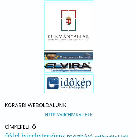
KORÁBBI WEBOLDALUNK
HTTP://ARCHIV.KAL.HU/
CÍMKEFELHŐ
föld
hirdetmény
meghívó