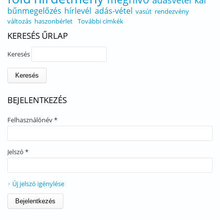
adásvétel
kál
bűnmegelőzés
hírlevél
adás-vétel
vasút
rendezvény
változás
haszonbérlet
További címkék
KERESÉS ŰRLAP
Keresés
BEJELENTKEZÉS
Felhasználónév
*
Jelszó
*
Új jelszó igénylése