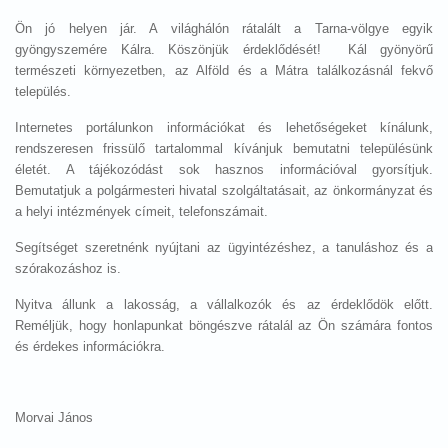
Ön jó helyen jár. A világhálón rátalált a Tarna-völgye egyik
gyöngyszemére Kálra. Köszönjük érdeklődését! Kál gyönyörű
természeti környezetben, az Alföld és a Mátra találkozásnál fekvő
település.
Internetes portálunkon információkat és lehetőségeket kínálunk,
rendszeresen frissülő tartalommal kívánjuk bemutatni településünk
életét. A tájékozódást sok hasznos információval gyorsítjuk.
Bemutatjuk a polgármesteri hivatal szolgáltatásait, az önkormányzat és
a helyi intézmények címeit, telefonszámait.
Segítséget szeretnénk nyújtani az ügyintézéshez, a tanuláshoz és a
szórakozáshoz is.
Nyitva állunk a lakosság, a vállalkozók és az érdeklődök előtt.
Reméljük, hogy honlapunkat böngészve rátalál az Ön számára fontos
és érdekes információkra.
Morvai János