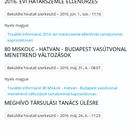
2016. ÉVI HATÁRSZEMLE ELLENŐRZÉS
Beküldte
hivatali szerkesztő
– 2016. jún. 1., sze. - 11:16
Nyelv
magyar
További információ
2016. évi Határszemle ellenőrzés tartalommal
kapcsolatosan
80 MISKOLC - HATVAN - BUDAPEST VASÚTVONAL
MENETREND VÁLTOZÁSOK
Beküldte
hivatali szerkesztő
– 2016. máj. 31., k. - 08:07
Nyelv
magyar
További információ
80 Miskolc - Hatvan - Budapest vasútvonal
menetrend változások tartalommal kapcsolatosan
MEGHÍVÓ TÁRSULÁSI TANÁCS ÜLÉSRE
Beküldte
hivatali szerkesztő
– 2016. máj. 24., k. - 11:23