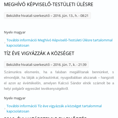
MEGHÍVÓ KÉPVISELŐ-TESTÜLETI ÜLÉSRE
Beküldte
hivatali szerkesztő
– 2016. jún. 13., h. - 08:21
Nyelv
magyar
További információ
Meghívó Képviselő-Testületi Ülésre tartalommal
kapcsolatosan
TÍZ ÉVE VIGYÁZZÁK A KÖZSÉGET
Beküldte
hivatali szerkesztő
– 2016. jún. 7., k. - 21:39
Számunkra elismerés, ha a faluban megállítanak bennünket, s
elmondják, ha látják a járőrautónkat, nyugodtabban alszanak – hangzott
el azon az évértékelőn, amelyen Kalcsó Sándor elnök számolt be a
helyi polgárőr egyesület tevékenységékről.
Nyelv
magyar
További információ
Tíz éve vigyázzák a községet tartalommal
kapcsolatosan