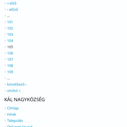
« első
‹ előző
…
101
102
103
104
105
106
107
108
109
…
következő ›
utolsó »
KÁL NAGYKÖZSÉG
Címlap
Hírek
Település
Önkormányzat