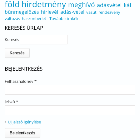
föld
hirdetmény
meghívó
adásvétel
kál
bűnmegelőzés
hírlevél
adás-vétel
vasút
rendezvény
változás
haszonbérlet
További címkék
KERESÉS ŰRLAP
Keresés
BEJELENTKEZÉS
Felhasználónév
*
Jelszó
*
Új jelszó igénylése