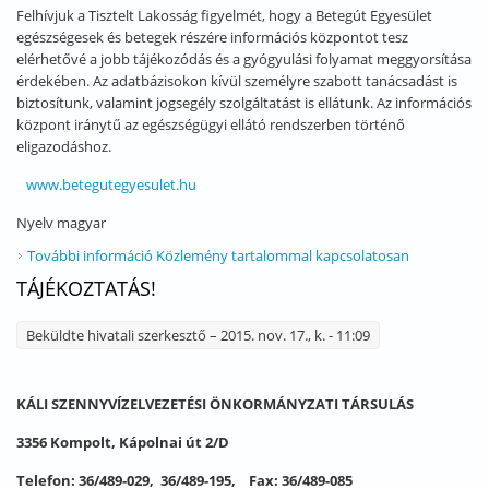
Felhívjuk a Tisztelt Lakosság figyelmét, hogy a Betegút Egyesület
egészségesek és betegek részére információs központot tesz
elérhetővé a jobb tájékozódás és a gyógyulási folyamat meggyorsítása
érdekében. Az adatbázisokon kívül személyre szabott tanácsadást is
biztosítunk, valamint jogsegély szolgáltatást is ellátunk. Az információs
központ iránytű az egészségügyi ellátó rendszerben történő
eligazodáshoz.
www.betegutegyesulet.hu
Nyelv
magyar
További információ
Közlemény tartalommal kapcsolatosan
TÁJÉKOZTATÁS!
Beküldte
hivatali szerkesztő
– 2015. nov. 17., k. - 11:09
KÁLI SZENNYVÍZELVEZETÉSI ÖNKORMÁNYZATI TÁRSULÁS
3356 Kompolt, Kápolnai út 2/D
Telefon: 36/489-029, 36/489-195, Fax: 36/489-085