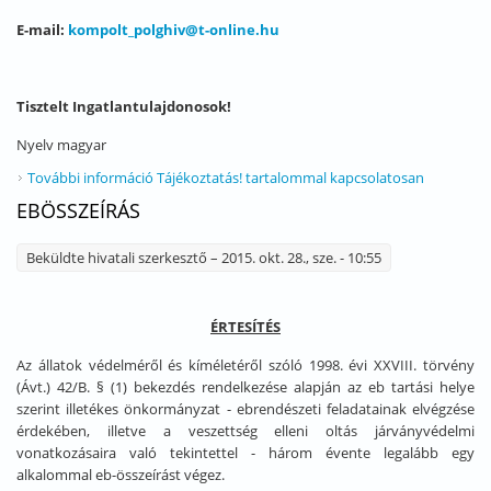
E-mail:
kompolt_polghiv@t-online.hu
Tisztelt Ingatlantulajdonosok!
Nyelv
magyar
További információ
Tájékoztatás! tartalommal kapcsolatosan
EBÖSSZEÍRÁS
Beküldte
hivatali szerkesztő
– 2015. okt. 28., sze. - 10:55
ÉRTESÍTÉS
Az állatok védelméről és kíméletéről szóló 1998. évi XXVIII. törvény
(Ávt.) 42/B. § (1) bekezdés rendelkezése alapján az eb tartási helye
szerint illetékes önkormányzat - ebrendészeti feladatainak elvégzése
érdekében, illetve a veszettség elleni oltás járványvédelmi
vonatkozásaira való tekintettel - három évente legalább egy
alkalommal eb-összeírást végez.