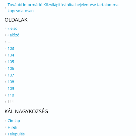
További információ
Közvilágítási hiba bejelentése tartalommal
kapcsolatosan
OLDALAK
« első
‹ előző
…
103
104
105
106
107
108
109
110
111
KÁL NAGYKÖZSÉG
Címlap
Hírek
Település