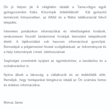
Ön jó helyen jár. A világhálón rátalált a Tarna-völgye egyik
gyöngyszemére Kálra. Köszönjük érdeklődését! Kál gyönyörű
természeti környezetben, az Alföld és a Mátra találkozásnál fekvő
település.
Internetes portálunkon információkat és lehetőségeket kínálunk,
rendszeresen frissülő tartalommal kívánjuk bemutatni településünk
életét. A tájékozódást sok hasznos információval gyorsítjuk.
Bemutatjuk a polgármesteri hivatal szolgáltatásait, az önkormányzat és
a helyi intézmények címeit, telefonszámait.
Segítséget szeretnénk nyújtani az ügyintézéshez, a tanuláshoz és a
szórakozáshoz is.
Nyitva állunk a lakosság, a vállalkozók és az érdeklődök előtt.
Reméljük, hogy honlapunkat böngészve rátalál az Ön számára fontos
és érdekes információkra.
Morvai János