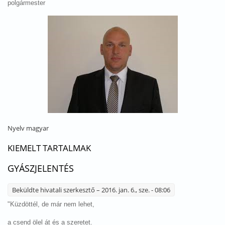
polgármester
Nyelv
magyar
KIEMELT TARTALMAK
GYÁSZJELENTÉS
Beküldte
hivatali szerkesztő
– 2016. jan. 6., sze. - 08:06
"Küzdöttél, de már nem lehet,
a csend ölel át és a szeretet.