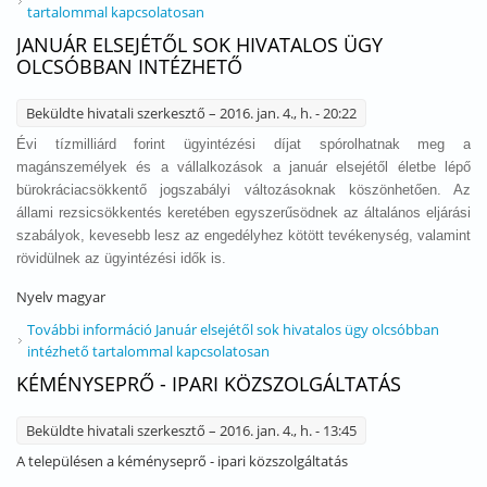
tartalommal kapcsolatosan
JANUÁR ELSEJÉTŐL SOK HIVATALOS ÜGY
OLCSÓBBAN INTÉZHETŐ
Beküldte
hivatali szerkesztő
– 2016. jan. 4., h. - 20:22
Évi tízmilliárd forint ügyintézési díjat spórolhatnak meg a
magánszemélyek és a vállalkozások a január elsejétől életbe lépő
bürokráciacsökkentő jogszabályi változásoknak köszönhetően. Az
állami rezsicsökkentés keretében egyszerűsödnek az általános eljárási
szabályok, kevesebb lesz az engedélyhez kötött tevékenység, valamint
rövidülnek az ügyintézési idők is.
Nyelv
magyar
További információ
Január elsejétől sok hivatalos ügy olcsóbban
intézhető tartalommal kapcsolatosan
KÉMÉNYSEPRŐ - IPARI KÖZSZOLGÁLTATÁS
Beküldte
hivatali szerkesztő
– 2016. jan. 4., h. - 13:45
A településen a kéményseprő - ipari közszolgáltatás