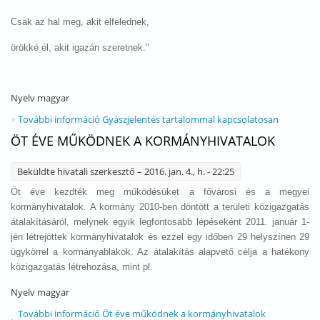
Csak az hal meg, akit elfelednek,
örökké él, akit igazán szeretnek."
Nyelv
magyar
További információ
Gyászjelentés tartalommal kapcsolatosan
ÖT ÉVE MŰKÖDNEK A KORMÁNYHIVATALOK
Beküldte
hivatali szerkesztő
– 2016. jan. 4., h. - 22:25
Öt éve kezdték meg működésüket a fővárosi és a megyei
kormányhivatalok. A kormány 2010-ben döntött a területi közigazgatás
átalakításáról, melynek egyik legfontosabb lépéseként 2011. január 1-
jén létrejöttek kormányhivatalok és ezzel egy időben 29 helyszínen 29
ügykörrel a kormányablakok. Az átalakítás alapvető célja a hatékony
közigazgatás létrehozása, mint pl.
Nyelv
magyar
További információ
Öt éve működnek a kormányhivatalok