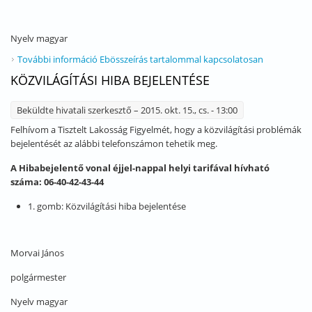
Nyelv
magyar
További információ
Ebösszeírás tartalommal kapcsolatosan
KÖZVILÁGÍTÁSI HIBA BEJELENTÉSE
Beküldte
hivatali szerkesztő
– 2015. okt. 15., cs. - 13:00
Felhívom a Tisztelt Lakosság Figyelmét, hogy a közvilágítási problémák
bejelentését az alábbi telefonszámon tehetik meg.
A Hibabejelentő vonal éjjel-nappal helyi tarifával hívható
száma: 06-40-42-43-44
1. gomb: Közvilágítási hiba bejelentése
Morvai János
polgármester
Nyelv
magyar