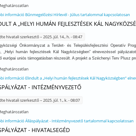
eghatározatlan
bi információ
Bűnmegelőzési Hírlevél - Július tartalommal kapcsolatosan
DULT A „HELYI HUMÁN FEJLESZTÉSEK KÁL NAGYKÖZ
dte
hivatali szerkesztő
– 2025. júl. 14., h. - 08:47
gyközségi Önkormányzat a Terület- és Településfejlesztési Operatív Pr
 „Helyi humán fejlesztések Kál Nagyközségben” elnevezéssel pályázatot 
dő európai uniós támogatásban részesült. A projekt a Széchenyi Terv Plusz p
eghatározatlan
bi információ
Elindult a „Helyi humán fejlesztések Kál Nagyközségben” el
SPÁLYÁZAT - INTÉZMÉNYVEZETŐ
dte
hivatali szerkesztő
– 2025. júl. 1., k. - 08:07
eghatározatlan
bi információ
Álláspályázat - Intézményvezető tartalommal kapcsolatosan
SPÁLYÁZAT - HIVATALSEGÉD