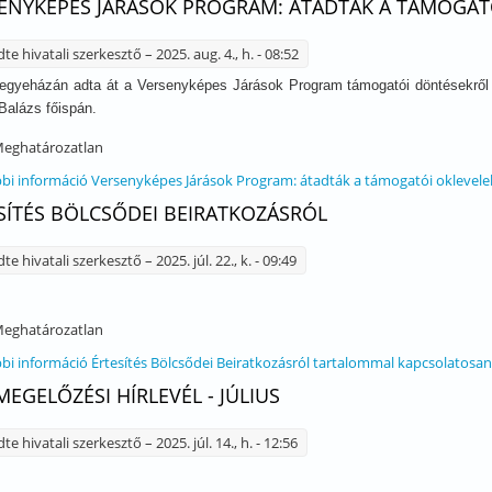
ENYKÉPES JÁRÁSOK PROGRAM: ÁTADTÁK A TÁMOGAT
dte
hivatali szerkesztő
– 2025. aug. 4., h. - 08:52
gyeházán adta át a Versenyképes Járások Program támogatói döntésekről s
Balázs főispán.
eghatározatlan
bi információ
Versenyképes Járások Program: átadták a támogatói oklevele
SÍTÉS BÖLCSŐDEI BEIRATKOZÁSRÓL
dte
hivatali szerkesztő
– 2025. júl. 22., k. - 09:49
eghatározatlan
bi információ
Értesítés Bölcsődei Beiratkozásról tartalommal kapcsolatosan
EGELŐZÉSI HÍRLEVÉL - JÚLIUS
dte
hivatali szerkesztő
– 2025. júl. 14., h. - 12:56