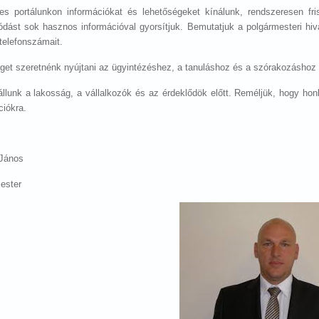
tes portálunkon információkat és lehetőségeket kínálunk, rendszeresen fri
ódást sok hasznos információval gyorsítjuk. Bemutatjuk a polgármesteri hiv
 telefonszámait.
get szeretnénk nyújtani az ügyintézéshez, a tanuláshoz és a szórakozáshoz 
állunk a lakosság, a vállalkozók és az érdeklődök előtt. Reméljük, hogy h
ciókra.
 János
ester