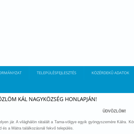
ORMÁNYZAT
TELEPÜLÉSFEJLESZTÉS
KÖZÉRDEKŰ ADATOK
ZLÖM KÁL NAGYKÖZSÉG HONLAPJÁN!
ÜDVÖZLÖM!
elyen jár. A világhálón rátalált a Tarna-völgye egyik gyöngyszemére Kálra. 
ld és a Mátra találkozásnál fekvő település.