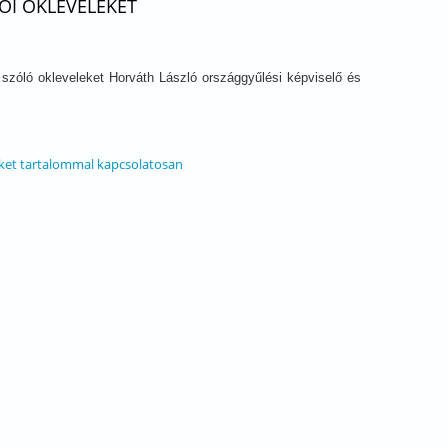
ÓI OKLEVELEKET
zóló okleveleket Horváth László országgyűlési képviselő és
ket tartalommal kapcsolatosan