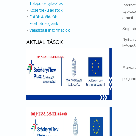
Településfejlesztés
Interne
Közérdekű adatok
tájékoz
Fotók & Videók
címeit,
Elérhetőségeink
Segítsé
Választási Információk
Nyitva 
AKTUALITÁSOK
informá
Morvai
polgárm