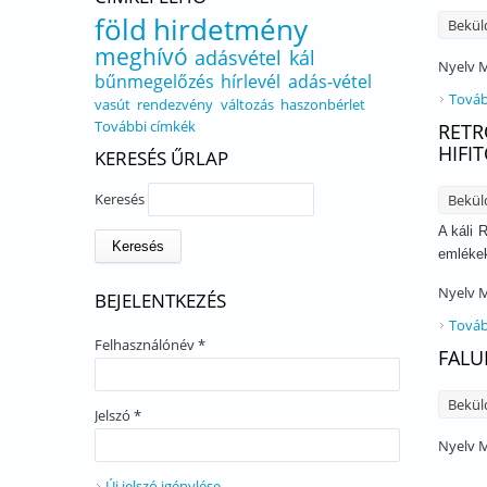
föld
hirdetmény
Bekül
meghívó
adásvétel
kál
Nyelv
M
bűnmegelőzés
hírlevél
adás-vétel
Továb
vasút
rendezvény
változás
haszonbérlet
További címkék
RETR
HIFI
KERESÉS ŰRLAP
Keresés
Bekül
A káli 
emlékek
Nyelv
M
BEJELENTKEZÉS
Továb
Felhasználónév
*
FALU
Bekül
Jelszó
*
Nyelv
M
Új jelszó igénylése