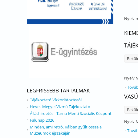
Nyelv
m
KIEM
TÁJÉ
Bekül
Nyelv
M
Továb
LEGFRISSEBB TARTALMAK
VASÚ
Tájékoztató Vízkorlátozásról
Heves Megyei Vízmű Tájékoztató
Bekül
Álláshirdetés - Tarna-Menti Szociális Központ
Falunap 2026
Nyelv
M
Minden, ami retró, Kálban gyűlt össze a
Továb
Múzeumok éjszakáján