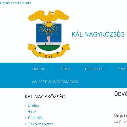
Ugrás a tartalomra
KÁL NAGYKÖZSÉG
CÍMLAP
HÍREK
TELEPÜLÉS
ÖNK
VÁLASZTÁSI INFORMÁCIÓK
ÜDVÖ
KÁL NAGYKÖZSÉG
Címlap
Hírek
Ön jó h
Település
az Alfö
Önkormányzat