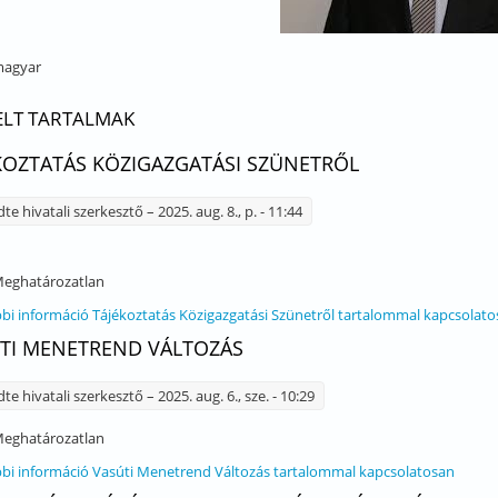
agyar
ELT TARTALMAK
KOZTATÁS KÖZIGAZGATÁSI SZÜNETRŐL
dte
hivatali szerkesztő
– 2025. aug. 8., p. - 11:44
eghatározatlan
bi információ
Tájékoztatás Közigazgatási Szünetről tartalommal kapcsolat
TI MENETREND VÁLTOZÁS
dte
hivatali szerkesztő
– 2025. aug. 6., sze. - 10:29
eghatározatlan
bi információ
Vasúti Menetrend Változás tartalommal kapcsolatosan