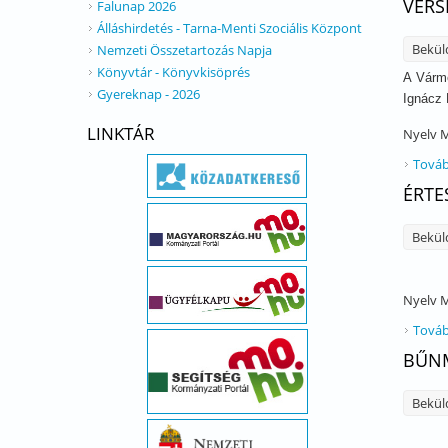
VERS
Falunap 2026
Álláshirdetés - Tarna-Menti Szociális Központ
Bekül
Nemzeti Összetartozás Napja
Könyvtár - Könyvkisöprés
A Várme
Gyereknap - 2026
Ignácz 
LINKTÁR
Nyelv
M
Továb
ÉRTE
Bekül
Nyelv
M
Továb
BŰNM
Bekül