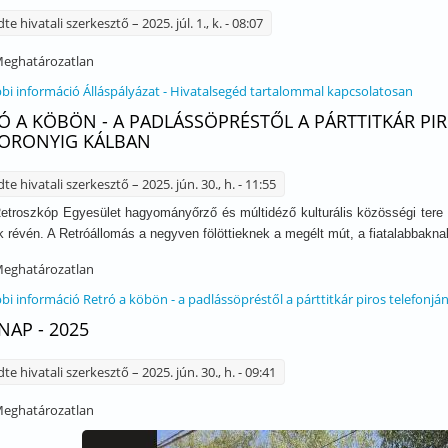
dte
hivatali szerkesztő
– 2025. júl. 1., k. - 08:07
eghatározatlan
bi információ
Álláspályázat - Hivatalsegéd tartalommal kapcsolatosan
Ó A KÖBÖN - A PADLÁSSÖPRÉSTŐL A PÁRTTITKÁR PIR
TORONYIG KÁLBAN
dte
hivatali szerkesztő
– 2025. jún. 30., h. - 11:55
Retroszkóp Egyesület hagyományőrző és múltidéző kulturális közösségi tere 
 révén. A Retróállomás a negyven fölöttieknek a megélt mút, a fiatalabbaknak
eghatározatlan
bi információ
Retró a köbön - a padlássöpréstől a párttitkár piros telefonjá
NAP - 2025
dte
hivatali szerkesztő
– 2025. jún. 30., h. - 09:41
eghatározatlan