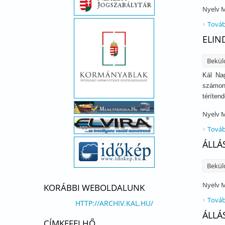
Nyelv
M
Továb
ELIN
Bekül
Kál Na
számon,
téríten
Nyelv
M
Továb
ÁLLÁ
Bekül
Nyelv
M
KORÁBBI WEBOLDALUNK
Továb
HTTP://ARCHIV.KAL.HU/
ÁLLÁ
CÍMKEFELHŐ