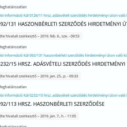
eghatározatlan
bi információ
Kál 0126/11 hrsz. adásvételi szerződés hirdetményi úton való
092/131 HASZONBÉRLETI SZERZŐDÉS HIRDETMÉNYI 
dte
hivatali szerkesztő
– 2019. feb. 6., sze. - 09:53
eghatározatlan
bi információ
Kál 092/131 haszonbérleti szerződés hirdetményi úton való k
0232/15 HRSZ. ADÁSVÉTELI SZERZŐDÉS HIRDETMÉNY
dte
hivatali szerkesztő
– 2019. jan. 25., p. - 09:33
eghatározatlan
bi információ
Kál 0232/15 hrsz. adásvételi szerződés hirdetményi úton való
092/113 HRSZ. HASZONBÉRLETI SZERZŐDÉSE
dte
hivatali szerkesztő
– 2019. jan. 7., h. - 11:05
eghatározatlan