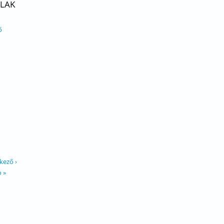
LAK
ő
kező ›
ó »