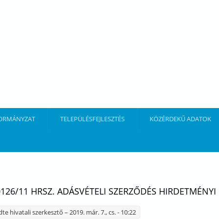
ORMÁNYZAT
TELEPÜLÉSFEJLESZTÉS
KÖZÉRDEKŰ ADATOK
0126/11 HRSZ. ADÁSVÉTELI SZERZŐDÉS HIRDETMÉNY
dte
hivatali szerkesztő
– 2019. már. 7., cs. - 10:22