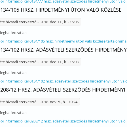
bi információ
Kál 0134/77 hrsz. adásvételi szerződés hirdetményi úton való
0134/105 HRSZ. HIRDETMÉNYI ÚTON VALÓ KÖZLÉSE
dte
hivatali szerkesztő
– 2018. dec. 11., k. - 15:06
eghatározatlan
bi információ
Kál 0134/105 hrsz. hirdetményi úton való közlése tartalomma
0134/102 HRSZ. ADÁSVÉTELI SZERZŐDÉS HIRDETMÉN
dte
hivatali szerkesztő
– 2018. dec. 11., k. - 15:03
eghatározatlan
bi információ
Kál 0134/102 hrsz. adásvételi szerződés hirdetményi úton va
0208/12 HRSZ. ADÁSVÉTELI SZERZŐDÉS HIRDETMÉNY
dte
hivatali szerkesztő
– 2018. nov. 5., h. - 10:24
eghatározatlan
bi információ
Kál 0208/12 hrsz. adásvételi szerződés hirdetményi úton való