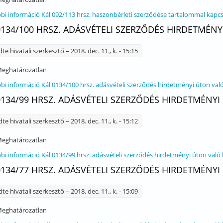
bi információ
Kál 092/113 hrsz. haszonbérleti szerződése tartalommal kapc
0134/100 HRSZ. ADÁSVÉTELI SZERZŐDÉS HIRDETMÉN
dte
hivatali szerkesztő
– 2018. dec. 11., k. - 15:15
eghatározatlan
bi információ
Kál 0134/100 hrsz. adásvételi szerződés hirdetményi úton va
0134/99 HRSZ. ADÁSVÉTELI SZERZŐDÉS HIRDETMÉNY
dte
hivatali szerkesztő
– 2018. dec. 11., k. - 15:12
eghatározatlan
bi információ
Kál 0134/99 hrsz. adásvételi szerződés hirdetményi úton való
0134/77 HRSZ. ADÁSVÉTELI SZERZŐDÉS HIRDETMÉNY
dte
hivatali szerkesztő
– 2018. dec. 11., k. - 15:09
eghatározatlan