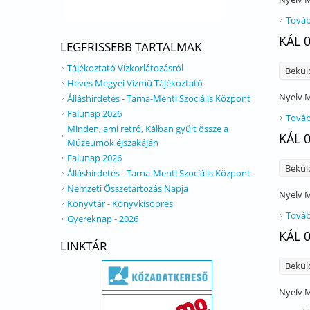
Továb
KÁL 
LEGFRISSEBB TARTALMAK
Tájékoztató Vízkorlátozásról
Bekül
Heves Megyei Vízmű Tájékoztató
Nyelv
M
Álláshirdetés - Tarna-Menti Szociális Központ
Falunap 2026
Továb
Minden, ami retró, Kálban gyűlt össze a
KÁL 
Múzeumok éjszakáján
Falunap 2026
Bekül
Álláshirdetés - Tarna-Menti Szociális Központ
Nemzeti Összetartozás Napja
Nyelv
M
Könyvtár - Könyvkisöprés
Továb
Gyereknap - 2026
KÁL 
LINKTÁR
Bekül
Nyelv
M