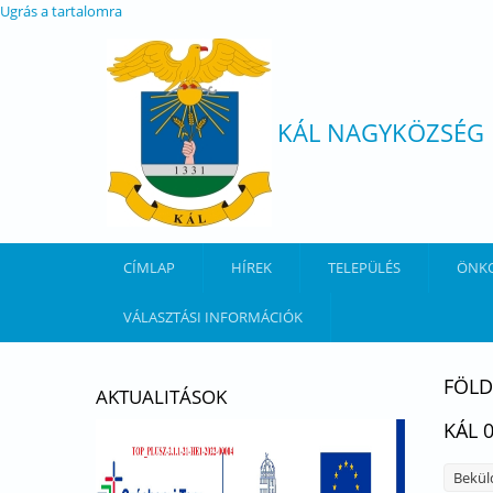
Ugrás a tartalomra
KÁL NAGYKÖZSÉG
CÍMLAP
HÍREK
TELEPÜLÉS
ÖNK
VÁLASZTÁSI INFORMÁCIÓK
FÖLD
AKTUALITÁSOK
KÁL 
Bekül