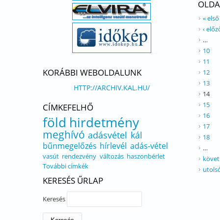
OLDA
« első
‹ előz
…
10
11
KORÁBBI WEBOLDALUNK
12
13
HTTP://ARCHIV.KAL.HU/
14
15
CÍMKEFELHŐ
16
föld
hirdetmény
17
meghívó
adásvétel
kál
18
bűnmegelőzés
hírlevél
adás-vétel
…
vasút
rendezvény
változás
haszonbérlet
követ
További címkék
utols
KERESÉS ŰRLAP
Keresés