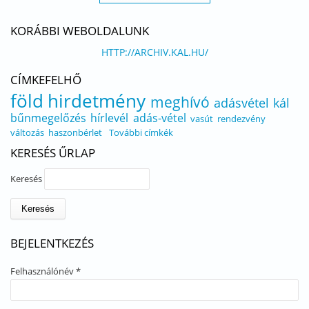
KORÁBBI WEBOLDALUNK
HTTP://ARCHIV.KAL.HU/
CÍMKEFELHŐ
föld
hirdetmény
meghívó
adásvétel
kál
bűnmegelőzés
hírlevél
adás-vétel
vasút
rendezvény
változás
haszonbérlet
További címkék
KERESÉS ŰRLAP
Keresés
BEJELENTKEZÉS
Felhasználónév
*