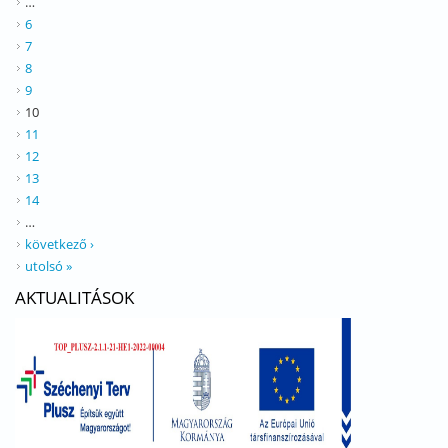
…
6
7
8
9
10
11
12
13
14
…
következő ›
utolsó »
AKTUALITÁSOK