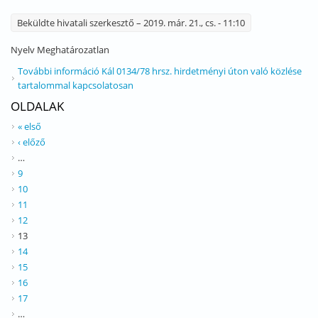
Beküldte
hivatali szerkesztő
– 2019. már. 21., cs. - 11:10
Nyelv
Meghatározatlan
További információ
Kál 0134/78 hrsz. hirdetményi úton való közlése
tartalommal kapcsolatosan
OLDALAK
« első
‹ előző
…
9
10
11
12
13
14
15
16
17
…