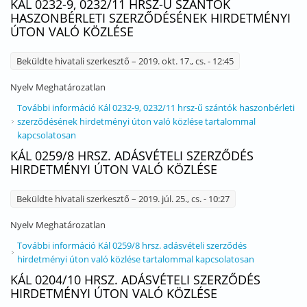
KÁL 0232-9, 0232/11 HRSZ-Ű SZÁNTÓK
HASZONBÉRLETI SZERZŐDÉSÉNEK HIRDETMÉNYI
ÚTON VALÓ KÖZLÉSE
Beküldte
hivatali szerkesztő
– 2019. okt. 17., cs. - 12:45
Nyelv
Meghatározatlan
További információ
Kál 0232-9, 0232/11 hrsz-ű szántók haszonbérleti
szerződésének hirdetményi úton való közlése tartalommal
kapcsolatosan
KÁL 0259/8 HRSZ. ADÁSVÉTELI SZERZŐDÉS
HIRDETMÉNYI ÚTON VALÓ KÖZLÉSE
Beküldte
hivatali szerkesztő
– 2019. júl. 25., cs. - 10:27
Nyelv
Meghatározatlan
További információ
Kál 0259/8 hrsz. adásvételi szerződés
hirdetményi úton való közlése tartalommal kapcsolatosan
KÁL 0204/10 HRSZ. ADÁSVÉTELI SZERZŐDÉS
HIRDETMÉNYI ÚTON VALÓ KÖZLÉSE