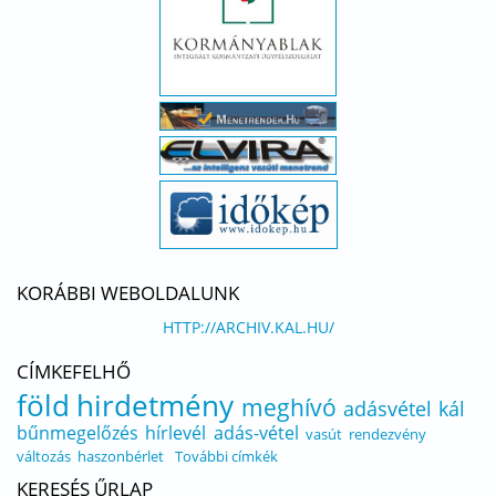
KORÁBBI WEBOLDALUNK
HTTP://ARCHIV.KAL.HU/
CÍMKEFELHŐ
föld
hirdetmény
meghívó
adásvétel
kál
bűnmegelőzés
hírlevél
adás-vétel
vasút
rendezvény
változás
haszonbérlet
További címkék
KERESÉS ŰRLAP