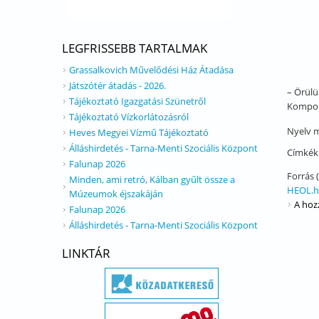
LEGFRISSEBB TARTALMAK
Grassalkovich Művelődési Ház Átadása
Játszótér átadás - 2026.
– Örülü
Tájékoztató Igazgatási Szünetről
Kompolt
Tájékoztató Vízkorlátozásról
Nyelv
m
Heves Megyei Vízmű Tájékoztató
Álláshirdetés - Tarna-Menti Szociális Központ
Címkék
Falunap 2026
Forrás 
Minden, ami retró, Kálban gyűlt össze a
HEOL.hu
Múzeumok éjszakáján
A hoz
Falunap 2026
Álláshirdetés - Tarna-Menti Szociális Központ
LINKTÁR