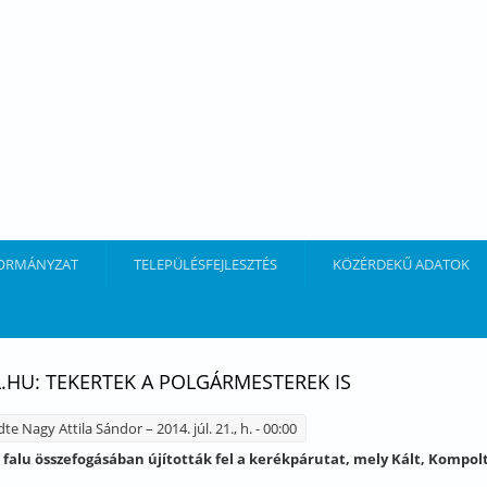
ORMÁNYZAT
TELEPÜLÉSFEJLESZTÉS
KÖZÉRDEKŰ ADATOK
.HU: TEKERTEK A POLGÁRMESTEREK IS
dte
Nagy Attila Sándor
– 2014. júl. 21., h. - 00:00
falu összefogásában újították fel a kerékpárutat, mely Kált, Kompolt