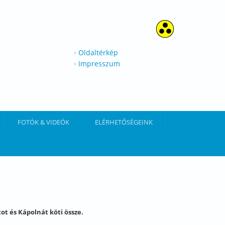
Oldaltérkép
Impresszum
FOTÓK & VIDEÓK
ELÉRHETŐSÉGEINK
ot és Kápolnát köti össze.