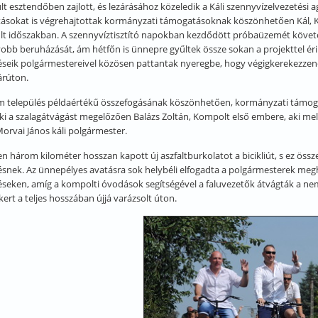
lt esztendőben zajlott, és lezárásához közeledik a Káli szennyvízelvezetési
ításokat is végrehajtottak kormányzati támogatásoknak köszönhetően Kál, K
lt időszakban. A szennyvíztisztító napokban kezdődött próbaüzemét követő
obb beruházását, ám hétfőn is ünnepre gyűltek össze sokan a projekttel éri
éseik polgármestereivel közösen pattantak nyeregbe, hogy végigkerekezzenek
árúton.
 település példaértékű összefogásának köszönhetően, kormányzati támogatá
ki a szalagátvágást megelőzően Balázs Zoltán, Kompolt első embere, aki melle
 Morvai János káli polgármester.
n három kilométer hosszan kapott új aszfaltburkolatot a bicikliút, s ez össz
ésnek. Az ünnepélyes avatásra sok helybéli elfogadta a polgármesterek meghí
éseken, amíg a kompolti óvodások segítségével a faluvezetők átvágták a ne
kert a teljes hosszában újjá varázsolt úton.