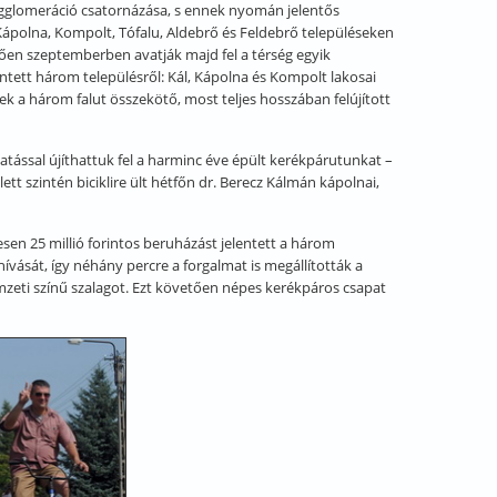
 agglomeráció csatornázása, s ennek nyomán jelentős
ápolna, Kompolt, Tófalu, Aldebrő és Feldebrő településeken
en szeptemberben avatják majd fel a térség egyik
ntett három településről: Kál, Kápolna és Kompolt lakosai
 a három falut összekötő, most teljes hosszában felújított
ssal újíthattuk fel a harminc éve épült kerékpárutunkat –
tt szintén biciklire ült hétfőn dr. Berecz Kálmán kápolnai,
esen 25 millió forintos beruházást jelentett a három
vását, így néhány percre a forgalmat is megállították a
mzeti színű szalagot. Ezt követően népes kerékpáros csapat