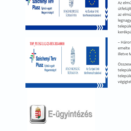
Az elmú
útfelúj
az elmú
legnagy
települ
kerékp
– Három
emelte 
illetve
Összese
települ
települ
végigte