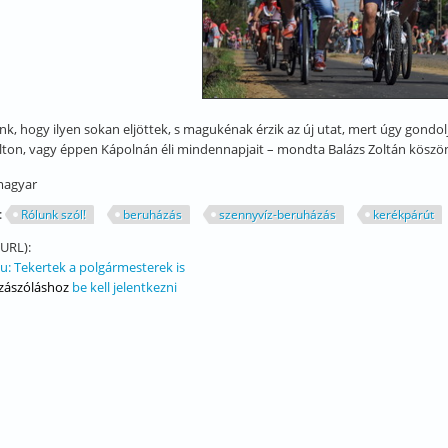
nk, hogy ilyen sokan eljöttek, s magukénak érzik az új utat, mert úgy gondo
on, vagy éppen Kápolnán éli mindennapjait – mondta Balázs Zoltán köszö
agyar
:
Rólunk szól!
beruházás
szennyvíz-beruházás
kerékpárút
(URL):
: Tekertek a polgármesterek is
zászóláshoz
be kell jelentkezni