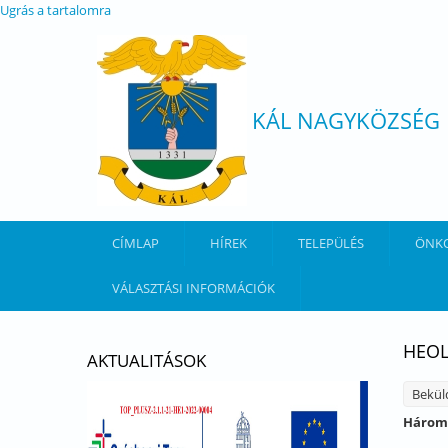
Ugrás a tartalomra
KÁL NAGYKÖZSÉG
CÍMLAP
HÍREK
TELEPÜLÉS
ÖNK
VÁLASZTÁSI INFORMÁCIÓK
HEOL
AKTUALITÁSOK
Bekül
Három 