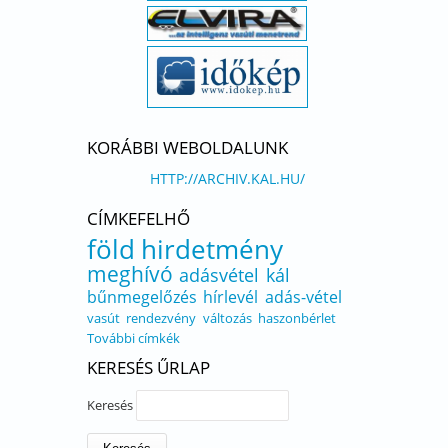
KORÁBBI WEBOLDALUNK
HTTP://ARCHIV.KAL.HU/
CÍMKEFELHŐ
föld
hirdetmény
meghívó
adásvétel
kál
bűnmegelőzés
hírlevél
adás-vétel
vasút
rendezvény
változás
haszonbérlet
További címkék
KERESÉS ŰRLAP
Keresés