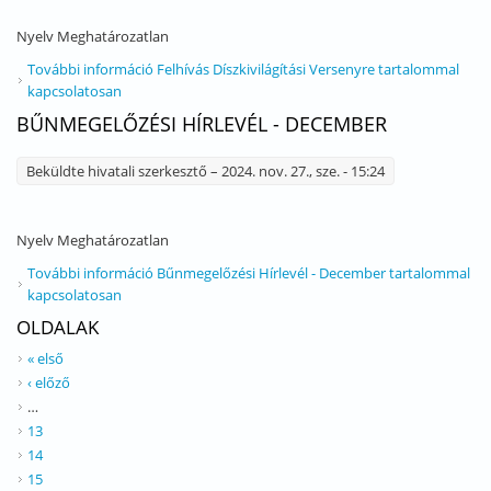
Nyelv
Meghatározatlan
További információ
Felhívás Díszkivilágítási Versenyre tartalommal
kapcsolatosan
BŰNMEGELŐZÉSI HÍRLEVÉL - DECEMBER
Beküldte
hivatali szerkesztő
– 2024. nov. 27., sze. - 15:24
Nyelv
Meghatározatlan
További információ
Bűnmegelőzési Hírlevél - December tartalommal
kapcsolatosan
OLDALAK
« első
‹ előző
…
13
14
15