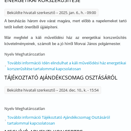
ENERGETIKAI KORSZERŰSÍTÉSE
Beküldte
hivatali szerkesztő
– 2025. jan. 6., h. - 09:00
A beruházás három éve várat magára, mert előbb a napelemeket tartó
tetőt kellett önerőből újjáépíteni.
Már megfelel a káli művelődési ház
az energetikai korszerűsítés
követelményeinek, számolt be a jó hírről
Morvai János polgármester.
Nyelv
Meghatározatlan
További információ
Idén elindulhat a káli művelődési ház energetikai
korszerűsítése tartalommal kapcsolatosan
TÁJÉKOZTATÓ AJÁNDÉKCSOMAG OSZTÁSÁRÓL
Beküldte
hivatali szerkesztő
– 2024. dec. 10., k. - 15:54
Nyelv
Meghatározatlan
További információ
Tájékoztató Ajándékcsomag Osztásáról
tartalommal kapcsolatosan