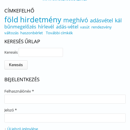
CÍMKEFELHŐ
föld
hirdetmény
meghívó
adásvétel
kál
bűnmegelőzés
hírlevél
adás-vétel
vasút
rendezvény
változás
haszonbérlet
További címkék
KERESÉS ŰRLAP
Keresés
BEJELENTKEZÉS
Felhasználónév
*
Jelszó
*
Új jelszó igénylése