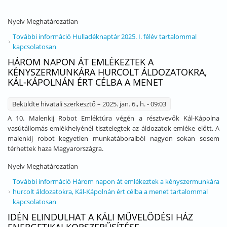
Nyelv
Meghatározatlan
További információ
Hulladéknaptár 2025. I. félév tartalommal
kapcsolatosan
HÁROM NAPON ÁT EMLÉKEZTEK A
KÉNYSZERMUNKÁRA HURCOLT ÁLDOZATOKRA,
KÁL-KÁPOLNÁN ÉRT CÉLBA A MENET
Beküldte
hivatali szerkesztő
– 2025. jan. 6., h. - 09:03
A 10. Malenkij Robot Emléktúra végén a résztvevők Kál-Kápolna
vasútállomás emlékhelyénél tisztelegtek az áldozatok emléke előtt. A
malenkij robot kegyetlen munkatáboraiból nagyon sokan sosem
térhettek haza Magyarországra.
Nyelv
Meghatározatlan
További információ
Három napon át emlékeztek a kényszermunkára
hurcolt áldozatokra, Kál-Kápolnán ért célba a menet tartalommal
kapcsolatosan
IDÉN ELINDULHAT A KÁLI MŰVELŐDÉSI HÁZ