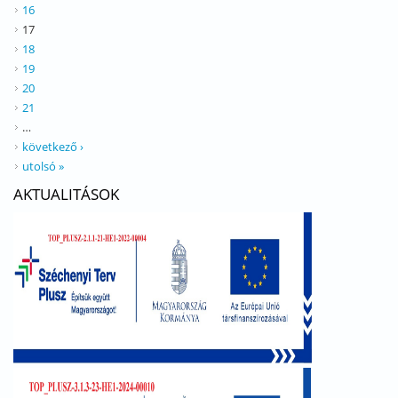
16
17
18
19
20
21
…
következő ›
utolsó »
AKTUALITÁSOK