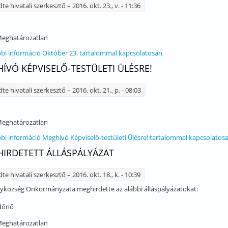
dte
hivatali szerkesztő
– 2016. okt. 23., v. - 11:36
eghatározatlan
bi információ
Október 23. tartalommal kapcsolatosan
ÍVÓ KÉPVISELŐ-TESTÜLETI ÜLÉSRE!
dte
hivatali szerkesztő
– 2016. okt. 21., p. - 08:03
eghatározatlan
bi információ
Meghívó Képviselő-testületi Ülésre! tartalommal kapcsolatos
IRDETETT ÁLLÁSPÁLYÁZAT
dte
hivatali szerkesztő
– 2016. okt. 18., k. - 10:39
yközség Önkormányzata meghirdette az alábbi álláspályázatokat:
dőnő
eghatározatlan