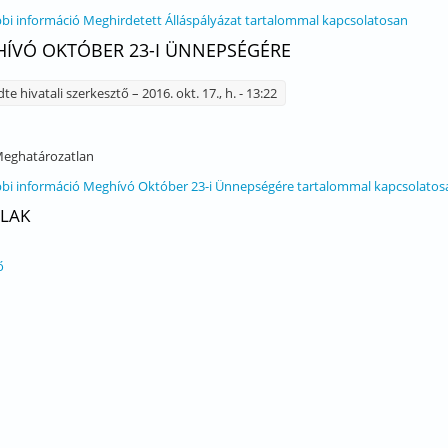
bi információ
Meghirdetett Álláspályázat tartalommal kapcsolatosan
ÍVÓ OKTÓBER 23-I ÜNNEPSÉGÉRE
dte
hivatali szerkesztő
– 2016. okt. 17., h. - 13:22
eghatározatlan
bi információ
Meghívó Október 23-i Ünnepségére tartalommal kapcsolatos
LAK
ő