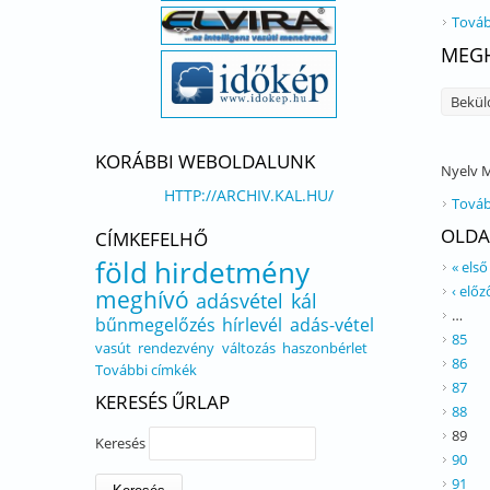
Továb
MEGH
Bekül
KORÁBBI WEBOLDALUNK
Nyelv
M
HTTP://ARCHIV.KAL.HU/
Továb
OLDA
CÍMKEFELHŐ
föld
hirdetmény
« első
‹ előz
meghívó
adásvétel
kál
…
bűnmegelőzés
hírlevél
adás-vétel
85
vasút
rendezvény
változás
haszonbérlet
86
További címkék
87
KERESÉS ŰRLAP
88
89
Keresés
90
91