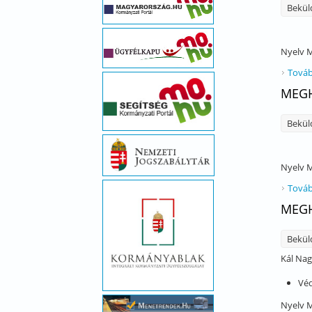
Bekül
Nyelv
M
Továb
MEGH
Bekül
Nyelv
M
Továb
MEGH
Bekül
Kál Nag
Vé
Nyelv
M