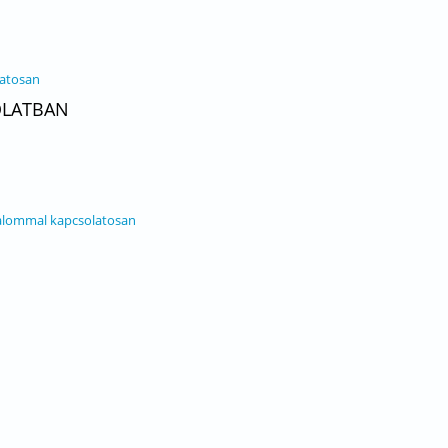
latosan
OLATBAN
talommal kapcsolatosan