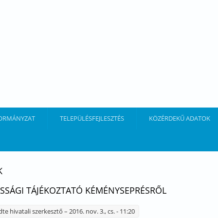
ORMÁNYZAT
TELEPÜLÉSFEJLESZTÉS
KÖZÉRDEKŰ ADATOK
K
SSÁGI TÁJÉKOZTATÓ KÉMÉNYSEPRÉSRŐL
dte
hivatali szerkesztő
– 2016. nov. 3., cs. - 11:20