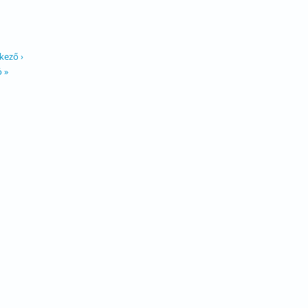
kező ›
ó »