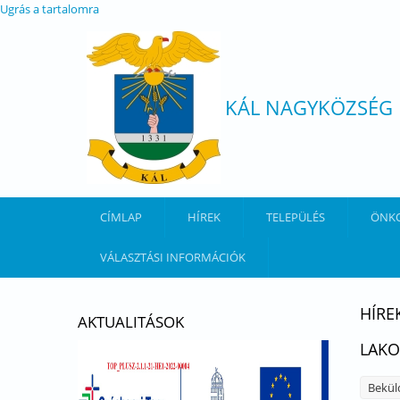
Ugrás a tartalomra
KÁL NAGYKÖZSÉG
CÍMLAP
HÍREK
TELEPÜLÉS
ÖNK
VÁLASZTÁSI INFORMÁCIÓK
HÍRE
AKTUALITÁSOK
LAKO
Bekül