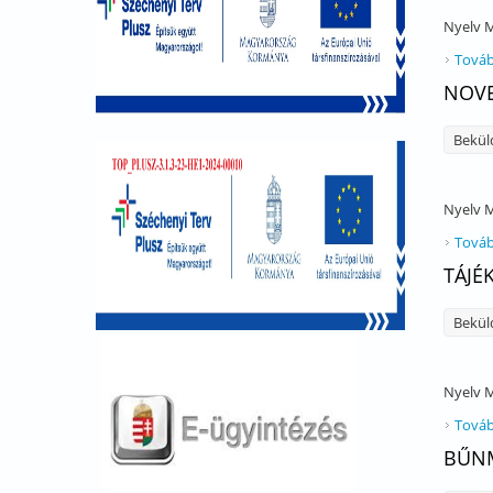
Nyelv
M
Továb
NOVE
Bekül
Nyelv
M
Továb
TÁJÉ
Bekül
Nyelv
M
Továb
BŰNM