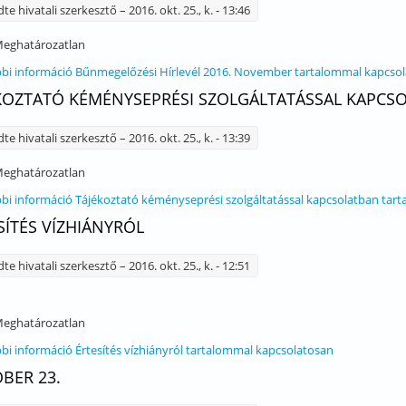
dte
hivatali szerkesztő
– 2016. okt. 25., k. - 13:46
eghatározatlan
bi információ
Bűnmegelőzési Hírlevél 2016. November tartalommal kapcso
KOZTATÓ KÉMÉNYSEPRÉSI SZOLGÁLTATÁSSAL KAPCS
dte
hivatali szerkesztő
– 2016. okt. 25., k. - 13:39
eghatározatlan
bi információ
Tájékoztató kéményseprési szolgáltatással kapcsolatban tar
SÍTÉS VÍZHIÁNYRÓL
dte
hivatali szerkesztő
– 2016. okt. 25., k. - 12:51
eghatározatlan
bi információ
Értesítés vízhiányról tartalommal kapcsolatosan
BER 23.