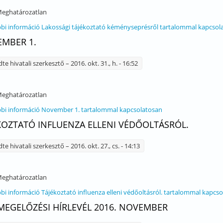
eghatározatlan
bi információ
Lakossági tájékoztató kéményseprésről tartalommal kapcsol
MBER 1.
dte
hivatali szerkesztő
– 2016. okt. 31., h. - 16:52
eghatározatlan
bi információ
November 1. tartalommal kapcsolatosan
KOZTATÓ INFLUENZA ELLENI VÉDŐOLTÁSRÓL.
dte
hivatali szerkesztő
– 2016. okt. 27., cs. - 14:13
eghatározatlan
bi információ
Tájékoztató influenza elleni védőoltásról. tartalommal kapcs
EGELŐZÉSI HÍRLEVÉL 2016. NOVEMBER