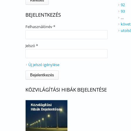
92
93
BEJELENTKEZÉS
…
követ
Felhasználónév
*
utols
Jelszó
*
Új jelszó igénylése
KÖZVILÁGÍTÁSI HIBÁK BEJELENTÉSE