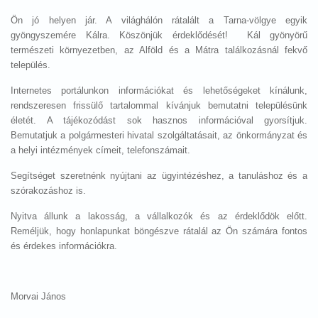
Ön jó helyen jár. A világhálón rátalált a Tarna-völgye egyik
gyöngyszemére Kálra. Köszönjük érdeklődését! Kál gyönyörű
természeti környezetben, az Alföld és a Mátra találkozásnál fekvő
település.
Internetes portálunkon információkat és lehetőségeket kínálunk,
rendszeresen frissülő tartalommal kívánjuk bemutatni településünk
életét. A tájékozódást sok hasznos információval gyorsítjuk.
Bemutatjuk a polgármesteri hivatal szolgáltatásait, az önkormányzat és
a helyi intézmények címeit, telefonszámait.
Segítséget szeretnénk nyújtani az ügyintézéshez, a tanuláshoz és a
szórakozáshoz is.
Nyitva állunk a lakosság, a vállalkozók és az érdeklődök előtt.
Reméljük, hogy honlapunkat böngészve rátalál az Ön számára fontos
és érdekes információkra.
Morvai János