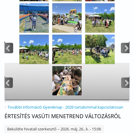
<
>
<
>
További információ
Gyereknap - 2026 tartalommal kapcsolatosan
ÉRTESÍTÉS VASÚTI MENETREND VÁLTOZÁSRÓL
Beküldte
hivatali szerkesztő
– 2026. máj. 26., k. - 15:06