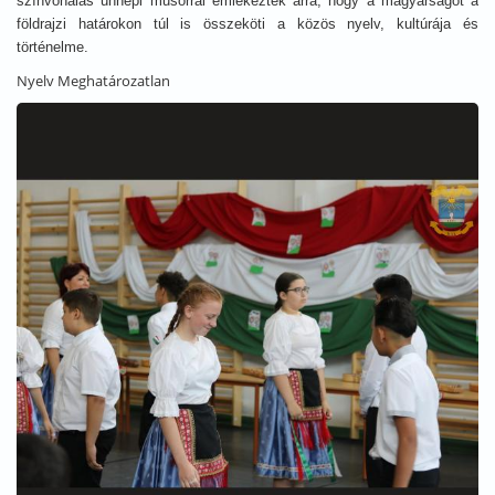
színvonalas ünnepi műsorral emlékeztek arra, hogy a magyarságot a
földrajzi határokon túl is összeköti a közös nyelv, kultúrája és
történelme.
Nyelv
Meghatározatlan