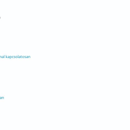
)
mal kapcsolatosan
san