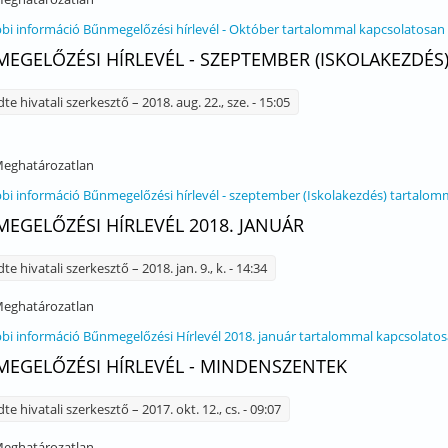
bi információ
Bűnmegelőzési hírlevél - Október tartalommal kapcsolatosan
EGELŐZÉSI HÍRLEVÉL - SZEPTEMBER (ISKOLAKEZDÉS
dte
hivatali szerkesztő
– 2018. aug. 22., sze. - 15:05
eghatározatlan
bi információ
Bűnmegelőzési hírlevél - szeptember (Iskolakezdés) tartalom
EGELŐZÉSI HÍRLEVÉL 2018. JANUÁR
dte
hivatali szerkesztő
– 2018. jan. 9., k. - 14:34
eghatározatlan
bi információ
Bűnmegelőzési Hírlevél 2018. január tartalommal kapcsolato
EGELŐZÉSI HÍRLEVÉL - MINDENSZENTEK
dte
hivatali szerkesztő
– 2017. okt. 12., cs. - 09:07
eghatározatlan