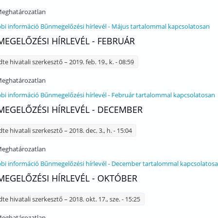
eghatározatlan
bi információ
Bűnmegelőzési hírlevél - Május tartalommal kapcsolatosan
EGELŐZÉSI HÍRLEVÉL - FEBRUÁR
dte
hivatali szerkesztő
– 2019. feb. 19., k. - 08:59
eghatározatlan
bi információ
Bűnmegelőzési hírlevél - Február tartalommal kapcsolatosan
EGELŐZÉSI HÍRLEVÉL - DECEMBER
dte
hivatali szerkesztő
– 2018. dec. 3., h. - 15:04
eghatározatlan
bi információ
Bűnmegelőzési hírlevél - December tartalommal kapcsolatos
EGELŐZÉSI HÍRLEVÉL - OKTÓBER
dte
hivatali szerkesztő
– 2018. okt. 17., sze. - 15:25
eghatározatlan