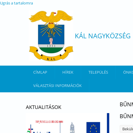
Ugrás a tartalomra
KÁL NAGYKÖZSÉG
CÍMLAP
HÍREK
TELEPÜLÉS
ÖNK
VÁLASZTÁSI INFORMÁCIÓK
BŰN
AKTUALITÁSOK
BŰNM
Bekül