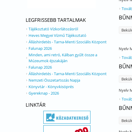
Továb
BŰNM
LEGFRISSEBB TARTALMAK
Tájékoztató Vízkorlátozásról
Bekül
Heves Megyei Vízmű Tájékoztató
Álláshirdetés - Tarna-Menti Szociális Központ
Falunap 2026
Nyelv
M
Minden, ami retró, Kálban gyűlt össze a
Továb
Múzeumok éjszakáján
BŰNM
Falunap 2026
Álláshirdetés - Tarna-Menti Szociális Központ
Bekül
Nemzeti Összetartozás Napja
Könyvtár - Könyvkisöprés
Nyelv
M
Gyereknap - 2026
Továb
LINKTÁR
BŰNM
Bekül
Nyelv
M