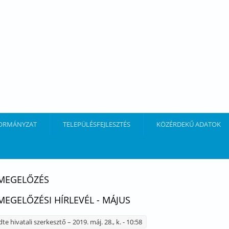
ORMÁNYZAT
TELEPÜLÉSFEJLESZTÉS
KÖZÉRDEKŰ ADATOK
MEGELŐZÉS
EGELŐZÉSI HÍRLEVÉL - MÁJUS
dte
hivatali szerkesztő
– 2019. máj. 28., k. - 10:58