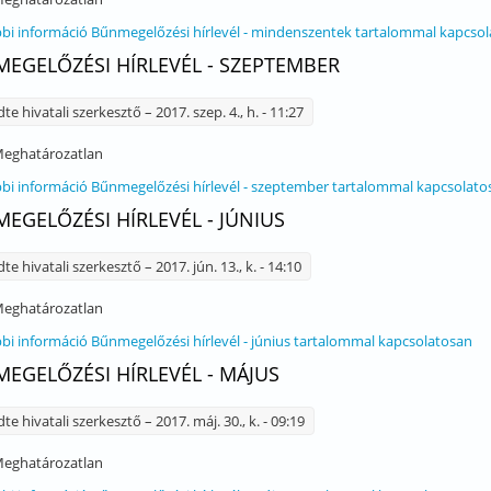
bi információ
Bűnmegelőzési hírlevél - mindenszentek tartalommal kapcso
EGELŐZÉSI HÍRLEVÉL - SZEPTEMBER
dte
hivatali szerkesztő
– 2017. szep. 4., h. - 11:27
eghatározatlan
bi információ
Bűnmegelőzési hírlevél - szeptember tartalommal kapcsolato
EGELŐZÉSI HÍRLEVÉL - JÚNIUS
dte
hivatali szerkesztő
– 2017. jún. 13., k. - 14:10
eghatározatlan
bi információ
Bűnmegelőzési hírlevél - június tartalommal kapcsolatosan
EGELŐZÉSI HÍRLEVÉL - MÁJUS
dte
hivatali szerkesztő
– 2017. máj. 30., k. - 09:19
eghatározatlan