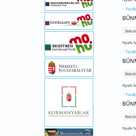
Továb
BŰNM
Bekül
Nyelv
M
Továb
BŰNM
Bekül
Nyelv
M
Továb
BŰNM
Bekül
Nyelv
M