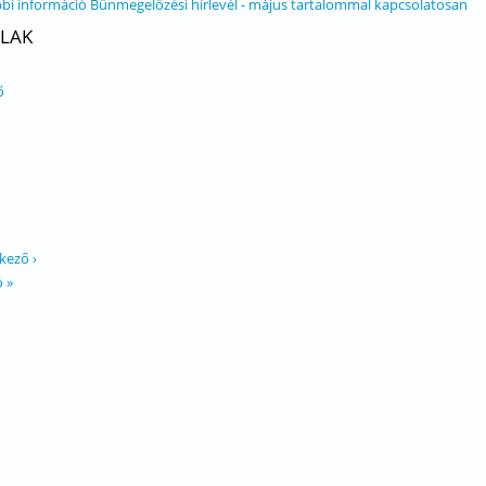
bi információ
Bűnmegelőzési hírlevél - május tartalommal kapcsolatosan
LAK
ő
kező ›
ó »