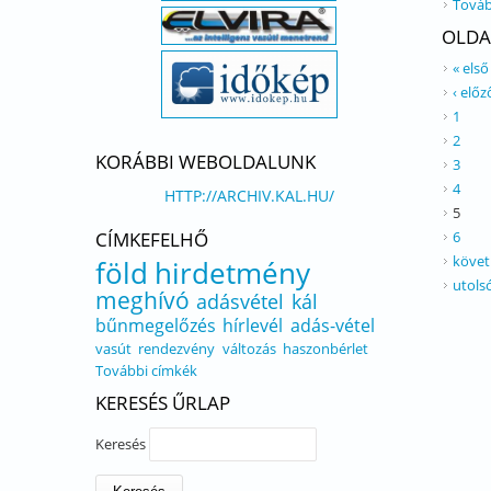
Továb
OLDA
« első
‹ előz
1
2
KORÁBBI WEBOLDALUNK
3
4
HTTP://ARCHIV.KAL.HU/
5
CÍMKEFELHŐ
6
követ
föld
hirdetmény
utols
meghívó
adásvétel
kál
bűnmegelőzés
hírlevél
adás-vétel
vasút
rendezvény
változás
haszonbérlet
További címkék
KERESÉS ŰRLAP
Keresés