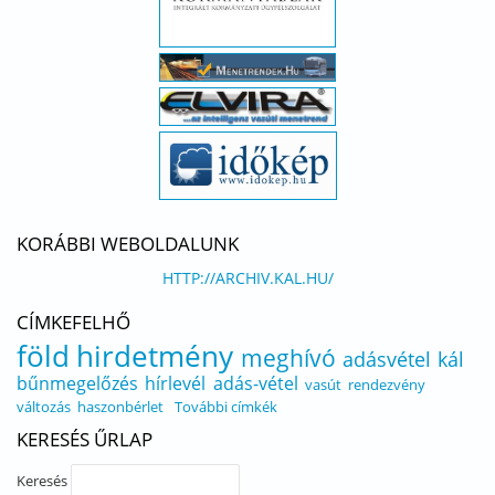
KORÁBBI WEBOLDALUNK
HTTP://ARCHIV.KAL.HU/
CÍMKEFELHŐ
föld
hirdetmény
meghívó
adásvétel
kál
bűnmegelőzés
hírlevél
adás-vétel
vasút
rendezvény
változás
haszonbérlet
További címkék
KERESÉS ŰRLAP
Keresés