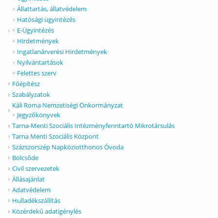
Állattartás, állatvédelem
Hatósági ügyintézés
E-Ügyintézés
Hirdetmények
Ingatlanárverési Hirdetmények
Nyilvántartások
Felettes szerv
Főépítész
Szabályzatok
Káli Roma Nemzetiségi Önkormányzat
Jegyzőkönyvek
Tarna-Menti Szociális Intézményfenntartó Mikrotársulás
Tarna Menti Szociális Központ
Százszorszép Napköziotthonos Óvoda
Bölcsőde
Civil szervezetek
Állásajánlat
Adatvédelem
Hulladékszállítás
Közérdekű adatigénylés