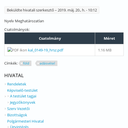
Beküldte
hivatali szerkesztő
– 2019. máj. 20., h. - 10:12
Nyelv
Meghatározatlan
Csatolmányok:
Csatolmány
Méret
kal_0149-19_hrsz.pdf
1.16 MB
Címkék:
föld
adásvétel
HIVATAL
Rendeletek
Képviselő-testület
A testület tagjai
Jegyzőkönyvek
Szerv Vezetői
Bizottságok
Polgármesteri Hivatal
Ügyintézés