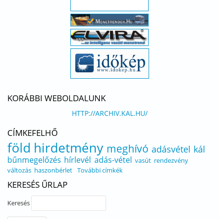
KORÁBBI WEBOLDALUNK
HTTP://ARCHIV.KAL.HU/
CÍMKEFELHŐ
föld
hirdetmény
meghívó
adásvétel
kál
bűnmegelőzés
hírlevél
adás-vétel
vasút
rendezvény
változás
haszonbérlet
További címkék
KERESÉS ŰRLAP
Keresés