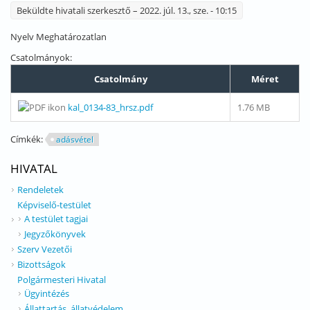
Beküldte
hivatali szerkesztő
– 2022. júl. 13., sze. - 10:15
Nyelv
Meghatározatlan
Csatolmányok:
Csatolmány
Méret
kal_0134-83_hrsz.pdf
1.76 MB
Címkék:
adásvétel
HIVATAL
Rendeletek
Képviselő-testület
A testület tagjai
Jegyzőkönyvek
Szerv Vezetői
Bizottságok
Polgármesteri Hivatal
Ügyintézés
Állattartás, állatvédelem