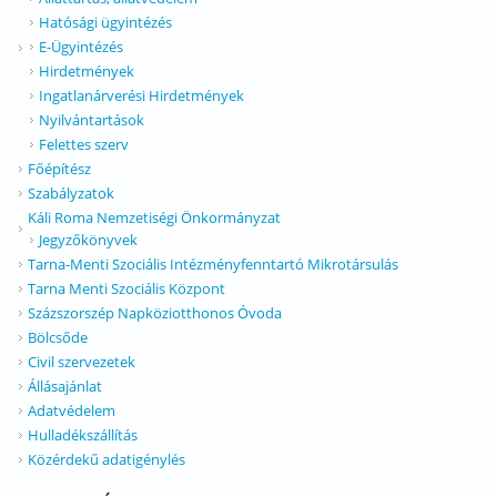
Hatósági ügyintézés
E-Ügyintézés
Hirdetmények
Ingatlanárverési Hirdetmények
Nyilvántartások
Felettes szerv
Főépítész
Szabályzatok
Káli Roma Nemzetiségi Önkormányzat
Jegyzőkönyvek
Tarna-Menti Szociális Intézményfenntartó Mikrotársulás
Tarna Menti Szociális Központ
Százszorszép Napköziotthonos Óvoda
Bölcsőde
Civil szervezetek
Állásajánlat
Adatvédelem
Hulladékszállítás
Közérdekű adatigénylés