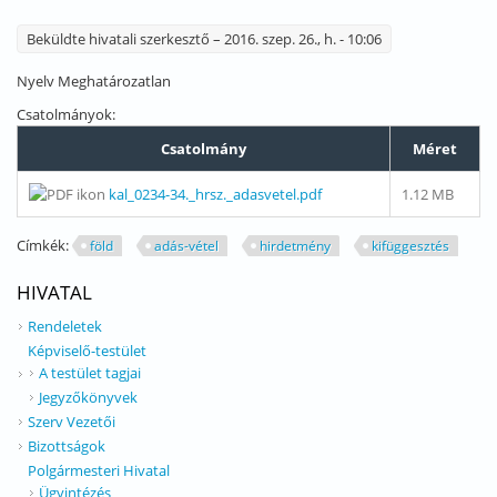
Beküldte
hivatali szerkesztő
– 2016. szep. 26., h. - 10:06
Nyelv
Meghatározatlan
Csatolmányok:
Csatolmány
Méret
kal_0234-34._hrsz._adasvetel.pdf
1.12 MB
Címkék:
föld
adás-vétel
hirdetmény
kifüggesztés
HIVATAL
Rendeletek
Képviselő-testület
A testület tagjai
Jegyzőkönyvek
Szerv Vezetői
Bizottságok
Polgármesteri Hivatal
Ügyintézés