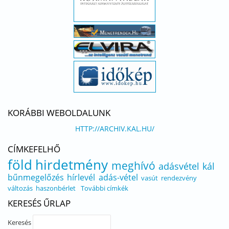
KORÁBBI WEBOLDALUNK
HTTP://ARCHIV.KAL.HU/
CÍMKEFELHŐ
föld
hirdetmény
meghívó
adásvétel
kál
bűnmegelőzés
hírlevél
adás-vétel
vasút
rendezvény
változás
haszonbérlet
További címkék
KERESÉS ŰRLAP
Keresés