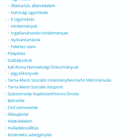
Állattartás, állatvédelem
Hatósági ügyintézés
E-Ügyintézés
Hirdetmények
Ingatlanárverési Hirdetmények
Nyilvántartások
Felettes szerv
Főépítész
Szabályzatok
Káli Roma Nemzetiségi Önkormányzat
Jegyzőkönyvek
Tarna-Menti Szociális Intézményfenntartó Mikrotársulás
Tarna Menti Szociális Központ
Százszorszép Napköziotthonos Óvoda
Bölcsőde
Civil szervezetek
Állásajánlat
Adatvédelem
Hulladékszállítás
Közérdekű adatigénylés