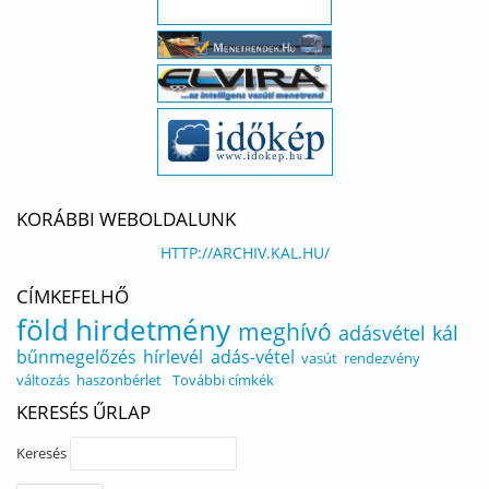
KORÁBBI WEBOLDALUNK
HTTP://ARCHIV.KAL.HU/
CÍMKEFELHŐ
föld
hirdetmény
meghívó
adásvétel
kál
bűnmegelőzés
hírlevél
adás-vétel
vasút
rendezvény
változás
haszonbérlet
További címkék
KERESÉS ŰRLAP
Keresés