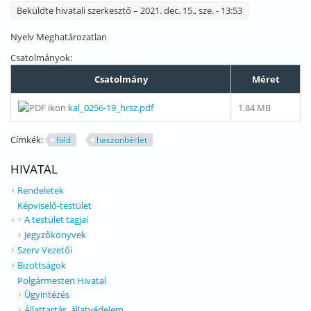
Beküldte
hivatali szerkesztő
– 2021. dec. 15., sze. - 13:53
Nyelv
Meghatározatlan
Csatolmányok:
Csatolmány
Méret
kal_0256-19_hrsz.pdf
1.84 MB
Címkék:
föld
haszonbérlet
HIVATAL
Rendeletek
Képviselő-testület
A testület tagjai
Jegyzőkönyvek
Szerv Vezetői
Bizottságok
Polgármesteri Hivatal
Ügyintézés
Állattartás, állatvédelem