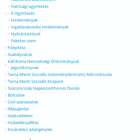
Hatósági ügyintézés
E-Ügyintézés
Hirdetmények
Ingatlanárverési Hirdetmények
Nyilvántartások
Felettes szerv
Főépítész
Szabályzatok
Káli Roma Nemzetiségi Önkormányzat
Jegyzőkönyvek
Tarna-Menti Szociális Intézményfenntartó Mikrotársulás
Tarna Menti Szociális Központ
Százszorszép Napköziotthonos Óvoda
Bölcsőde
Civil szervezetek
Állásajánlat
Adatvédelem
Hulladékszállítás
Közérdekű adatigénylés