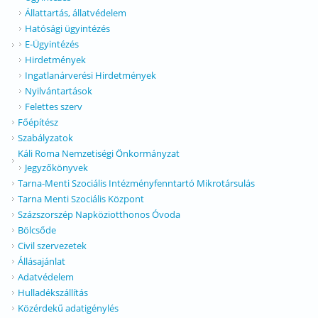
Állattartás, állatvédelem
Hatósági ügyintézés
E-Ügyintézés
Hirdetmények
Ingatlanárverési Hirdetmények
Nyilvántartások
Felettes szerv
Főépítész
Szabályzatok
Káli Roma Nemzetiségi Önkormányzat
Jegyzőkönyvek
Tarna-Menti Szociális Intézményfenntartó Mikrotársulás
Tarna Menti Szociális Központ
Százszorszép Napköziotthonos Óvoda
Bölcsőde
Civil szervezetek
Állásajánlat
Adatvédelem
Hulladékszállítás
Közérdekű adatigénylés