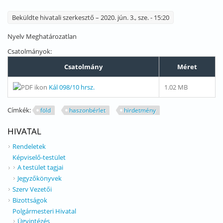
Beküldte
hivatali szerkesztő
– 2020. jún. 3., sze. - 15:20
Nyelv
Meghatározatlan
Csatolmányok:
Csatolmány
Méret
Kál 098/10 hrsz.
1.02 MB
Címkék:
föld
haszonbérlet
hirdetmény
HIVATAL
Rendeletek
Képviselő-testület
A testület tagjai
Jegyzőkönyvek
Szerv Vezetői
Bizottságok
Polgármesteri Hivatal
Ügyintézés