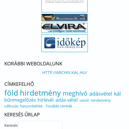
KORÁBBI WEBOLDALUNK
HTTP://ARCHIV.KAL.HU/
CÍMKEFELHŐ
föld
hirdetmény
meghívó
adásvétel
kál
bűnmegelőzés
hírlevél
adás-vétel
vasút
rendezvény
változás
haszonbérlet
További címkék
KERESÉS ŰRLAP
Keresés