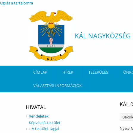
Ugrás a tartalomra
KÁL NAGYKÖZSÉG
CÍMLAP
HÍREK
TELEPÜLÉS
ÖNK
VÁLASZTÁSI INFORMÁCIÓK
KÁL 
HIVATAL
Rendeletek
Bekül
Képviselő-testület
Nyelv
M
A testület tagjai