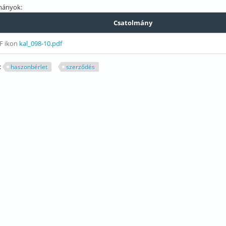
mányok:
Csatolmány
kal_098-10.pdf
:
haszonbérlet
szerződés