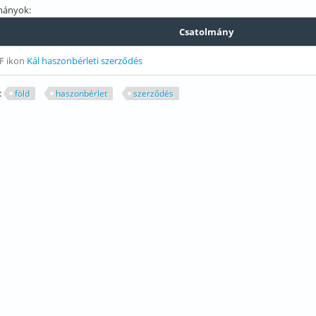
mányok:
Csatolmány
Kál haszonbérleti szerződés
:
föld
haszonbérlet
szerződés