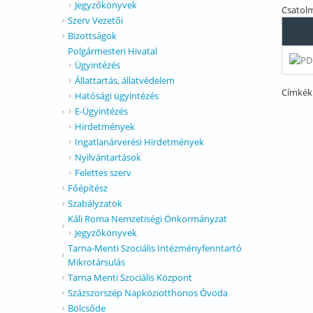
Jegyzőkönyvek
Csatol
Szerv Vezetői
Bizottságok
Polgármesteri Hivatal
Ügyintézés
Állattartás, állatvédelem
Címkék
Hatósági ügyintézés
E-Ügyintézés
Hirdetmények
Ingatlanárverési Hirdetmények
Nyilvántartások
Felettes szerv
Főépítész
Szabályzatok
Káli Roma Nemzetiségi Önkormányzat
Jegyzőkönyvek
Tarna-Menti Szociális Intézményfenntartó
Mikrotársulás
Tarna Menti Szociális Központ
Százszorszép Napköziotthonos Óvoda
Bölcsőde