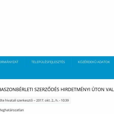
ORMÁNYZAT
TELEPÜLÉSFEJLESZTÉS
KÖZÉRDEKŰ ADATOK
HASZONBÉRLETI SZERZŐDÉS HIRDETMÉNYI ÚTON VAL
dte
hivatali szerkesztő
– 2017. okt. 2., h. - 10:39
eghatározatlan