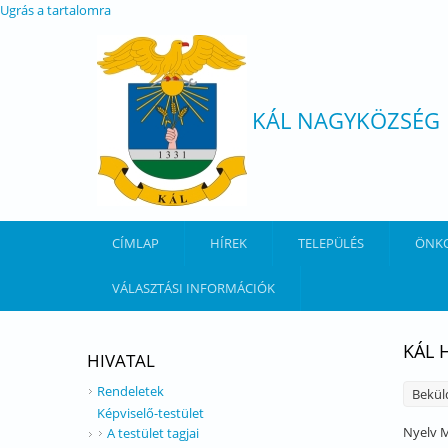
Ugrás a tartalomra
KÁL NAGYKÖZSÉG
CÍMLAP
HÍREK
TELEPÜLÉS
ÖNK
VÁLASZTÁSI INFORMÁCIÓK
KÁL 
HIVATAL
Rendeletek
Bekül
Képviselő-testület
Nyelv
M
A testület tagjai