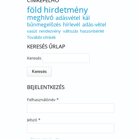
CÍMKEFELHŐ
föld
hirdetmény
meghívó
adásvétel
kál
bűnmegelőzés
hírlevél
adás-vétel
vasút
rendezvény
változás
haszonbérlet
További címkék
KERESÉS ŰRLAP
Keresés
BEJELENTKEZÉS
Felhasználónév
*
Jelszó
*