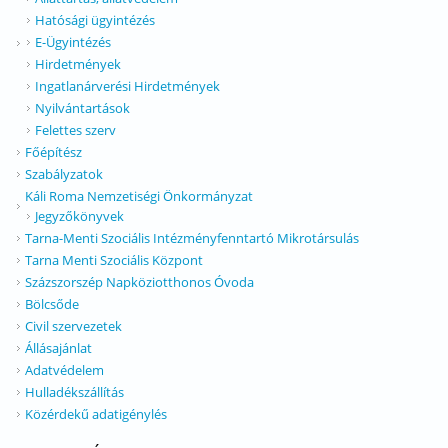
Hatósági ügyintézés
E-Ügyintézés
Hirdetmények
Ingatlanárverési Hirdetmények
Nyilvántartások
Felettes szerv
Főépítész
Szabályzatok
Káli Roma Nemzetiségi Önkormányzat
Jegyzőkönyvek
Tarna-Menti Szociális Intézményfenntartó Mikrotársulás
Tarna Menti Szociális Központ
Százszorszép Napköziotthonos Óvoda
Bölcsőde
Civil szervezetek
Állásajánlat
Adatvédelem
Hulladékszállítás
Közérdekű adatigénylés