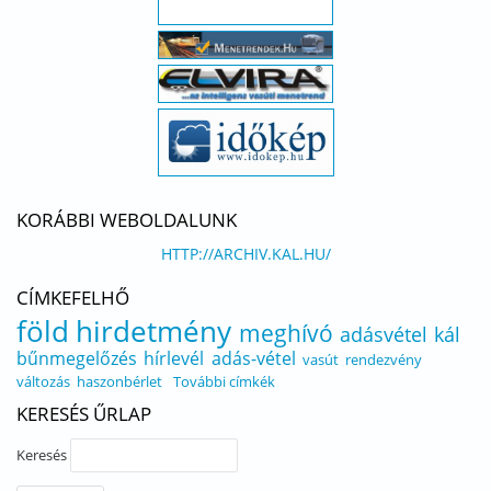
KORÁBBI WEBOLDALUNK
HTTP://ARCHIV.KAL.HU/
CÍMKEFELHŐ
föld
hirdetmény
meghívó
adásvétel
kál
bűnmegelőzés
hírlevél
adás-vétel
vasút
rendezvény
változás
haszonbérlet
További címkék
KERESÉS ŰRLAP
Keresés