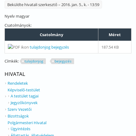
Beküldte
hivatali szerkesztő
– 2016. jan. 5., k. - 13:59
Nyelv
magyar
Csatolmányok:
Csatolmány
Méret
tulajdonjog bejegyzés
187.54 KB
Címkék:
tulajdonjog
bejegyzés
HIVATAL
Rendeletek
Képviselő-testület
A testület tagjai
Jegyzőkönyvek
Szerv Vezetői
Bizottságok
Polgármesteri Hivatal
Ügyintézés
Állattartás, állatvédelem