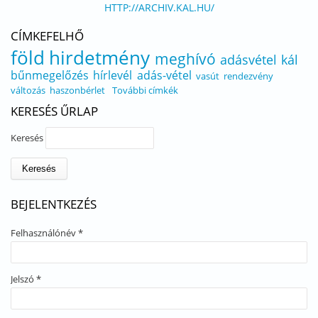
HTTP://ARCHIV.KAL.HU/
CÍMKEFELHŐ
föld
hirdetmény
meghívó
adásvétel
kál
bűnmegelőzés
hírlevél
adás-vétel
vasút
rendezvény
változás
haszonbérlet
További címkék
KERESÉS ŰRLAP
Keresés
BEJELENTKEZÉS
Felhasználónév
*
Jelszó
*