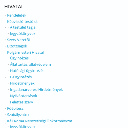
HIVATAL
Rendeletek
Képviselő-testület
A testület tagjai
Jegyzőkönyvek
Szerv Vezetői
Bizottságok
Polgármesteri Hivatal
Ügyintézés
Állattartás, állatvédelem
Hatósági ügyintézés
E-Ügyintézés
Hirdetmények
Ingatlanárverési Hirdetmények
Nyilvántartások
Felettes szerv
Főépítész
Szabályzatok
Káli Roma Nemzetiségi Önkormányzat
Jegyzőkönyvek