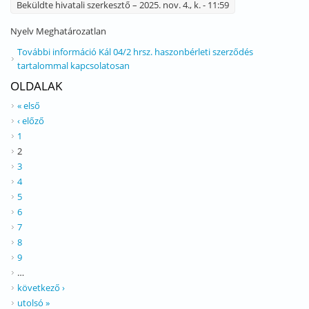
Beküldte
hivatali szerkesztő
– 2025. nov. 4., k. - 11:59
Nyelv
Meghatározatlan
További információ
Kál 04/2 hrsz. haszonbérleti szerződés
tartalommal kapcsolatosan
OLDALAK
« első
‹ előző
1
2
3
4
5
6
7
8
9
…
következő ›
utolsó »