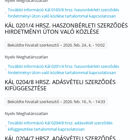
Nyelv
Meghatározatlan
További információ
Kál 0165/8 hrsz. haszonbérleti szerződés
hirdetményi úton való közlése tartalommal kapcsolatosan
KÁL 0201/4 HRSZ. HASZONBÉRLETI SZERZŐDÉS
HIRDETMÉNYI ÚTON VALÓ KÖZLÉSE
Beküldte
hivatali szerkesztő
– 2026. feb. 24., k. - 10:02
Nyelv
Meghatározatlan
További információ
Kál 0201/4 hrsz. haszonbérleti szerződés
hirdetményi úton való közlése tartalommal kapcsolatosan
KÁL 0204/8 HRSZ. ADÁSVÉTELI SZERZŐDÉS
KIFÜGGESZTÉSE
Beküldte
hivatali szerkesztő
– 2026. feb. 16., h. - 14:33
Nyelv
Meghatározatlan
További információ
Kál 0204/8 hrsz. adásvételi szerződés
kifüggesztése tartalommal kapcsolatosan
KÁL 0204/7 HRSZ. ADÁSVÉTELI SZERZŐDÉS