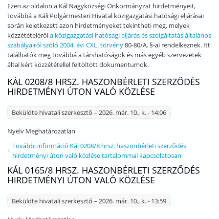
Ezen az oldalon a Kál Nagyközségi Önkormányzat hirdetményeit,
továbbá a Káli Polgármesteri Hivatal közigazgatási hatósági eljárásai
során keletkezett azon hirdetményeket tekintheti meg, melyek
közzétételéről
a közigazgatási hatósági eljárás és szolgáltatás általános
szabályairól szóló 2004. évi CXL. törvény
80-80/A. §-ai rendelkeznek. Itt
találhatók meg továbbá a társhatóságok és más egyéb szervezetek
által kért közzététellel feltöltött dokumentumok.
KÁL 0208/8 HRSZ. HASZONBÉRLETI SZERZŐDÉS
HIRDETMÉNYI ÚTON VALÓ KÖZLÉSE
Beküldte
hivatali szerkesztő
– 2026. már. 10., k. - 14:06
Nyelv
Meghatározatlan
További információ
Kál 0208/8 hrsz. haszonbérleti szerződés
hirdetményi úton való közlése tartalommal kapcsolatosan
KÁL 0165/8 HRSZ. HASZONBÉRLETI SZERZŐDÉS
HIRDETMÉNYI ÚTON VALÓ KÖZLÉSE
Beküldte
hivatali szerkesztő
– 2026. már. 10., k. - 13:59