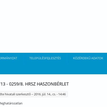
ORMÁNYZAT
TELEPÜLÉSFEJLESZTÉS
KÖZÉRDEKŰ ADATOK
/13 - 0259/8. HRSZ HASZONBÉRLET
dte
hivatali szerkesztő
– 2016. júl. 14., cs. - 14:46
eghatározatlan