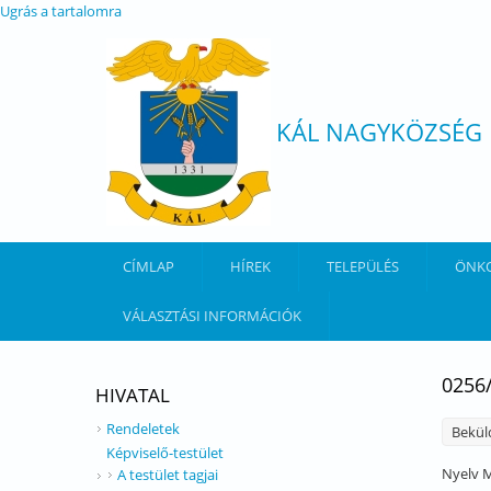
Ugrás a tartalomra
KÁL NAGYKÖZSÉG
CÍMLAP
HÍREK
TELEPÜLÉS
ÖNK
VÁLASZTÁSI INFORMÁCIÓK
0256
HIVATAL
Rendeletek
Bekül
Képviselő-testület
Nyelv
M
A testület tagjai