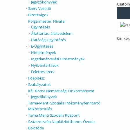
Jegyzőkönyvek
Csatol
Szerv Vezetői
Bizottságok
Polgármesteri Hivatal
Ügyintézés
Állattartás, állatvédelem
Címkék
Hatósági ügyintézés
E-Ügyintézés
Hirdetmények
Ingatlanárverési Hirdetmények
Nyilvántartások
Felettes szerv
Főépítész
Szabályzatok
Káli Roma Nemzetiségi Önkormányzat
Jegyzőkönyvek
Tarna-Menti Szociális Intézményfenntartó
Mikrotársulás
Tarna Menti Szociális Központ
Százszorszép Napköziotthonos Óvoda
Bölcsőde