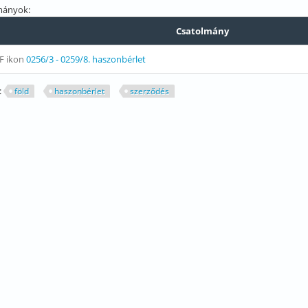
mányok:
Csatolmány
0256/3 - 0259/8. haszonbérlet
:
föld
haszonbérlet
szerződés