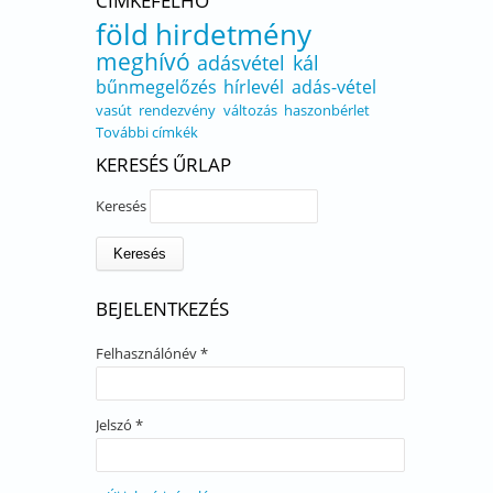
CÍMKEFELHŐ
föld
hirdetmény
meghívó
adásvétel
kál
bűnmegelőzés
hírlevél
adás-vétel
vasút
rendezvény
változás
haszonbérlet
További címkék
KERESÉS ŰRLAP
Keresés
BEJELENTKEZÉS
Felhasználónév
*
Jelszó
*