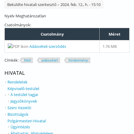
Beküldte
hivatali szerkesztő
– 2024. feb. 12., h. - 15:10
Nyelv
Meghatározatlan
Csatolmányok:
Csatolmány
Méret
Adásvételi szerződés
1.76 MB
Címkék:
föld
adásvétel
hirdetmény
HIVATAL
Rendeletek
Képviselő-testület
A testület tagjai
Jegyzőkönyvek
Szerv Vezetői
Bizottságok
Polgármesteri Hivatal
Ügyintézés
Állattartás, állatvédelem