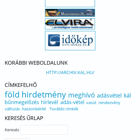
KORÁBBI WEBOLDALUNK
HTTP://ARCHIV.KAL.HU/
CÍMKEFELHŐ
föld
hirdetmény
meghívó
adásvétel
kál
bűnmegelőzés
hírlevél
adás-vétel
vasút
rendezvény
változás
haszonbérlet
További címkék
KERESÉS ŰRLAP
Keresés