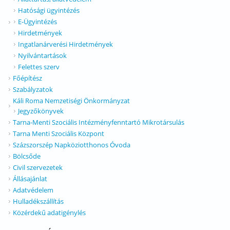
Hatósági ügyintézés
E-Ügyintézés
Hirdetmények
Ingatlanárverési Hirdetmények
Nyilvántartások
Felettes szerv
Főépítész
Szabályzatok
Káli Roma Nemzetiségi Önkormányzat
Jegyzőkönyvek
Tarna-Menti Szociális Intézményfenntartó Mikrotársulás
Tarna Menti Szociális Központ
Százszorszép Napköziotthonos Óvoda
Bölcsőde
Civil szervezetek
Állásajánlat
Adatvédelem
Hulladékszállítás
Közérdekű adatigénylés