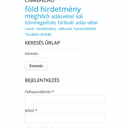
CÍMKEFELHŐ
föld
hirdetmény
meghívó
adásvétel
kál
bűnmegelőzés
hírlevél
adás-vétel
vasút
rendezvény
változás
haszonbérlet
További címkék
KERESÉS ŰRLAP
Keresés
BEJELENTKEZÉS
Felhasználónév
*
Jelszó
*