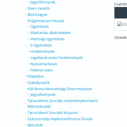
Jegyzőkönyvek
Csatol
Szerv Vezetői
Bizottságok
Polgármesteri Hivatal
Ügyintézés
Állattartás, állatvédelem
Címkék
Hatósági ügyintézés
E-Ügyintézés
Hirdetmények
Ingatlanárverési Hirdetmények
Nyilvántartások
Felettes szerv
Főépítész
Szabályzatok
Káli Roma Nemzetiségi Önkormányzat
Jegyzőkönyvek
Tarna-Menti Szociális Intézményfenntartó
Mikrotársulás
Tarna Menti Szociális Központ
Százszorszép Napköziotthonos Óvoda
Bölcsőde