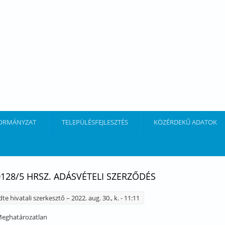
ORMÁNYZAT
TELEPÜLÉSFEJLESZTÉS
KÖZÉRDEKŰ ADATOK
0128/5 HRSZ. ADÁSVÉTELI SZERZŐDÉS
dte
hivatali szerkesztő
– 2022. aug. 30., k. - 11:11
eghatározatlan