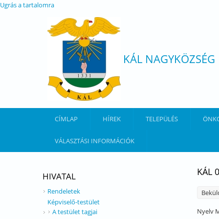
Ugrás a tartalomra
KÁL NAGYKÖZSÉG
CÍMLAP
HÍREK
TELEPÜLÉS
ÖNK
VÁLASZTÁSI INFORMÁCIÓK
KÁL 
HIVATAL
Rendeletek
Bekül
Képviselő-testület
Nyelv
M
A testület tagjai