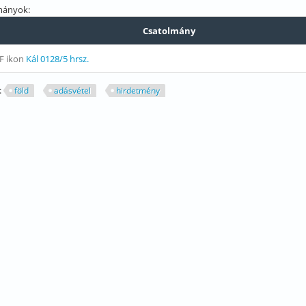
mányok:
Csatolmány
Kál 0128/5 hrsz.
:
föld
adásvétel
hirdetmény