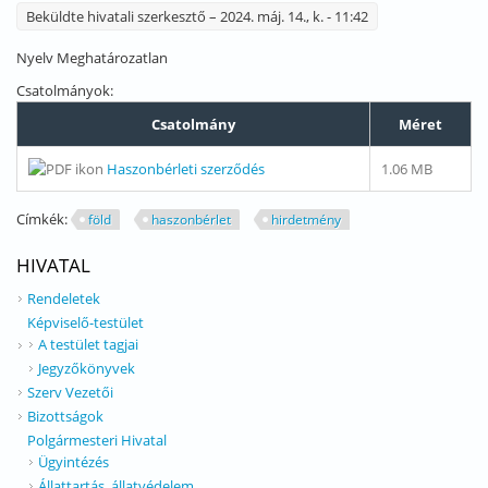
Beküldte
hivatali szerkesztő
– 2024. máj. 14., k. - 11:42
Nyelv
Meghatározatlan
Csatolmányok:
Csatolmány
Méret
Haszonbérleti szerződés
1.06 MB
Címkék:
föld
haszonbérlet
hirdetmény
HIVATAL
Rendeletek
Képviselő-testület
A testület tagjai
Jegyzőkönyvek
Szerv Vezetői
Bizottságok
Polgármesteri Hivatal
Ügyintézés
Állattartás, állatvédelem