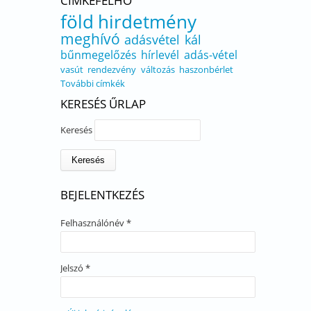
CÍMKEFELHŐ
föld
hirdetmény
meghívó
adásvétel
kál
bűnmegelőzés
hírlevél
adás-vétel
vasút
rendezvény
változás
haszonbérlet
További címkék
KERESÉS ŰRLAP
Keresés
BEJELENTKEZÉS
Felhasználónév
*
Jelszó
*