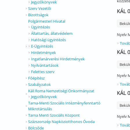
közzété
Jegyzőkönyvek
Szerv Vezetői
KÁL 
Bizottságok
Polgármesteri Hivatal
Bekül
Ügyintézés
Állattartás, állatvédelem
Nyelv
M
Hatósági ügyintézés
Továb
E-Ügyintézés
KÁL 
Hirdetmények
Ingatlanárverési Hirdetmények
Bekül
Nyilvántartások
Felettes szerv
Nyelv
M
Főépítész
Továb
Szabályzatok
Káli Roma Nemzetiségi Önkormányzat
KÁL 
Jegyzőkönyvek
Tarna-Menti Szociális Intézményfenntartó
Bekül
Mikrotársulás
Tarna Menti Szociális Központ
Nyelv
M
Százszorszép Napköziotthonos Óvoda
Továb
Bölcsőde