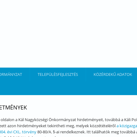
ORMÁNYZAT
TELEPÜLÉSFEJLESZTÉS
KÖZÉRDEKŰ ADATOK
ETMÉNYEK
 oldalon a Kál Nagyközségi Önkormányzat hirdetményeit, továbbá a Káli Polg
zett azon hirdetményeket tekintheti meg, melyek közzétételéről
a közigazga
004. évi CXL. törvény
80-80/A. §-ai rendelkeznek. Itt találhatók meg továbbá 