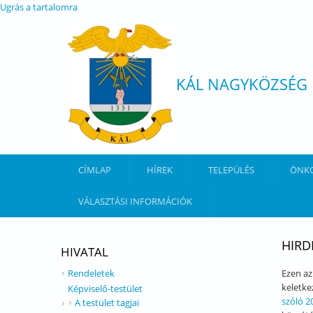
Ugrás a tartalomra
KÁL NAGYKÖZSÉG
CÍMLAP
HÍREK
TELEPÜLÉS
ÖNK
VÁLASZTÁSI INFORMÁCIÓK
HIRD
HIVATAL
Rendeletek
Ezen az
keletke
Képviselő-testület
szóló 2
A testület tagjai