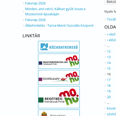
Bekül
Falunap 2026
Minden, ami retró, Kálban gyűlt össze a
Nyelv
M
Múzeumok éjszakáján
Továb
Falunap 2026
Álláshirdetés - Tarna-Menti Szociális Központ
OLDA
« első
LINKTÁR
‹ előz
…
12
13
14
15
16
17
18
19
20
…
követ
utols