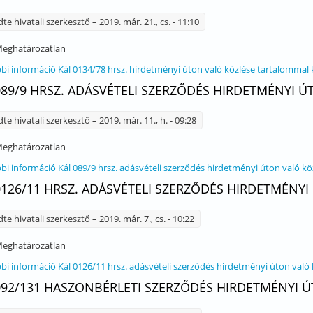
dte
hivatali szerkesztő
– 2019. már. 21., cs. - 11:10
eghatározatlan
bi információ
Kál 0134/78 hrsz. hirdetményi úton való közlése tartalommal
089/9 HRSZ. ADÁSVÉTELI SZERZŐDÉS HIRDETMÉNYI 
dte
hivatali szerkesztő
– 2019. már. 11., h. - 09:28
eghatározatlan
bi információ
Kál 089/9 hrsz. adásvételi szerződés hirdetményi úton való k
0126/11 HRSZ. ADÁSVÉTELI SZERZŐDÉS HIRDETMÉNY
dte
hivatali szerkesztő
– 2019. már. 7., cs. - 10:22
eghatározatlan
bi információ
Kál 0126/11 hrsz. adásvételi szerződés hirdetményi úton való
092/131 HASZONBÉRLETI SZERZŐDÉS HIRDETMÉNYI 