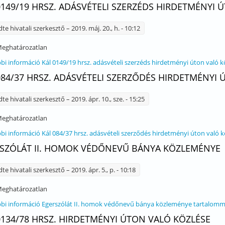
0149/19 HRSZ. ADÁSVÉTELI SZERZÉDS HIRDETMÉNYI 
dte
hivatali szerkesztő
– 2019. máj. 20., h. - 10:12
eghatározatlan
bi információ
Kál 0149/19 hrsz. adásvételi szerzéds hirdetményi úton való 
084/37 HRSZ. ADÁSVÉTELI SZERZŐDÉS HIRDETMÉNYI
dte
hivatali szerkesztő
– 2019. ápr. 10., sze. - 15:25
eghatározatlan
bi információ
Kál 084/37 hrsz. adásvételi szerződés hirdetményi úton való 
SZÓLÁT II. HOMOK VÉDŐNEVŰ BÁNYA KÖZLEMÉNYE
dte
hivatali szerkesztő
– 2019. ápr. 5., p. - 10:18
eghatározatlan
bi információ
Egerszólát II. homok védőnevű bánya közleménye tartalomm
0134/78 HRSZ. HIRDETMÉNYI ÚTON VALÓ KÖZLÉSE