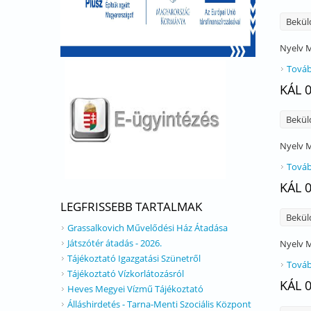
Bekül
Nyelv
M
Továb
KÁL 
Bekül
Nyelv
M
Továb
KÁL 
LEGFRISSEBB TARTALMAK
Bekül
Grassalkovich Művelődési Ház Átadása
Játszótér átadás - 2026.
Nyelv
M
Tájékoztató Igazgatási Szünetről
Továb
Tájékoztató Vízkorlátozásról
KÁL 
Heves Megyei Vízmű Tájékoztató
Álláshirdetés - Tarna-Menti Szociális Központ