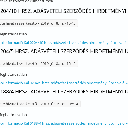
tellel feltöltött dokumentumok.
0204/10 HRSZ. ADÁSVÉTELI SZERZŐDÉS HIRDETMÉNY
dte
hivatali szerkesztő
– 2019. júl. 8., h. - 15:45
eghatározatlan
bi információ
Kál 0204/10 hrsz. adásvételi szerződés hirdetményi úton való
0204/5 HRSZ. ADÁSVÉTELI SZERZŐDÉS HIRDETMÉNYI
dte
hivatali szerkesztő
– 2019. júl. 8., h. - 15:42
eghatározatlan
bi információ
Kál 0204/5 hrsz. adásvételi szerződés hirdetményi úton való 
0188/4 HRSZ. ADÁSVÉTELI SZERZŐDÉS HIRDETMÉNYI
dte
hivatali szerkesztő
– 2019. jún. 6., cs. - 15:14
eghatározatlan
bi információ
Kál 0188/4 hrsz. adásvételi szerződés hirdetményi úton való 