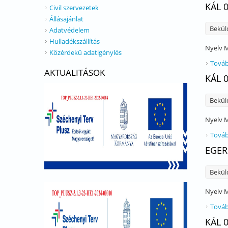
KÁL 
Civil szervezetek
Állásajánlat
Bekül
Adatvédelem
Hulladékszállítás
Nyelv
M
Közérdekű adatigénylés
Továb
AKTUALITÁSOK
KÁL 
Bekül
Nyelv
M
Továb
EGER
Bekül
Nyelv
M
Továb
KÁL 