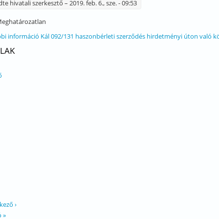
dte
hivatali szerkesztő
– 2019. feb. 6., sze. - 09:53
eghatározatlan
bi információ
Kál 092/131 haszonbérleti szerződés hirdetményi úton való k
LAK
ő
kező ›
ó »