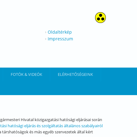
Oldaltérkép
Impresszum
FOTÓK & VIDEÓK
ELÉRHETŐSÉGEINK
ármesteri Hivatal közigazgatási hatósági eljárásai során
tási hatósági eljárás és szolgáltatás általános szabályairól
a társhatóságok és más egyéb szervezetek által kért