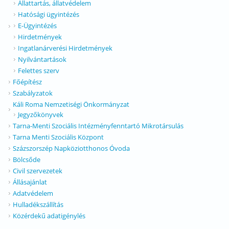
Állattartás, állatvédelem
Hatósági ügyintézés
E-Ügyintézés
Hirdetmények
Ingatlanárverési Hirdetmények
Nyilvántartások
Felettes szerv
Főépítész
Szabályzatok
Káli Roma Nemzetiségi Önkormányzat
Jegyzőkönyvek
Tarna-Menti Szociális Intézményfenntartó Mikrotársulás
Tarna Menti Szociális Központ
Százszorszép Napköziotthonos Óvoda
Bölcsőde
Civil szervezetek
Állásajánlat
Adatvédelem
Hulladékszállítás
Közérdekű adatigénylés