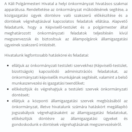
A Káli Polgármesteri Hivatal a helyi önkormányzat hivatásos szakmai
apparátusa. Rendeltetése az önkormányzat működésének segítése, a
közigazgatási ügyek döntésre való szakszerű előkészítése és a
döntések végrehajtásával kapcsolatos feladatok ellátása. Alapvető
feladatunk, hogy a Képviselő-testület és a polgármester által
meghatározott önkormányzati feladatok teljesítésén kívül
megszervezzük és biztosítsuk az állampolgárok államigazgatási
ügyeinek szakszerű intézését.
Hivatalunk legfontosabb hatáskörei és feladatai:
ellátjuk az önkormányzati testületi szervekhez (Képviselő-testület,
bizottságok) kapcsolódó adminisztrációs feladatokat, az
önkormányzati képviselők munkájának segítését, valamint a belső
munkaszervezési és igazgatási teendőket;
előkészítjük és végrehajtjuk a testületi szervek önkormányzati
döntéseit;
ellátjuk a központi államigazgatási szervek megbízásából az
önkormányzat, illetve hivatalunk számára hatáskört megállapító
jogszabályok végrehajtásaként az államigazgatási feladatokat,
előkészítjük döntésre az államigazgatási ügyeket és
gondoskodunk e döntések végrehajtásának megszervezéséről.