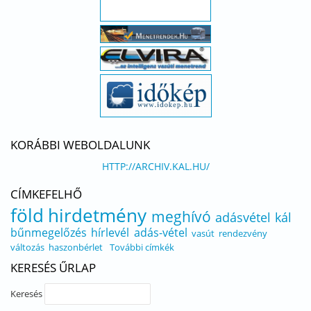
KORÁBBI WEBOLDALUNK
HTTP://ARCHIV.KAL.HU/
CÍMKEFELHŐ
föld
hirdetmény
meghívó
adásvétel
kál
bűnmegelőzés
hírlevél
adás-vétel
vasút
rendezvény
változás
haszonbérlet
További címkék
KERESÉS ŰRLAP
Keresés