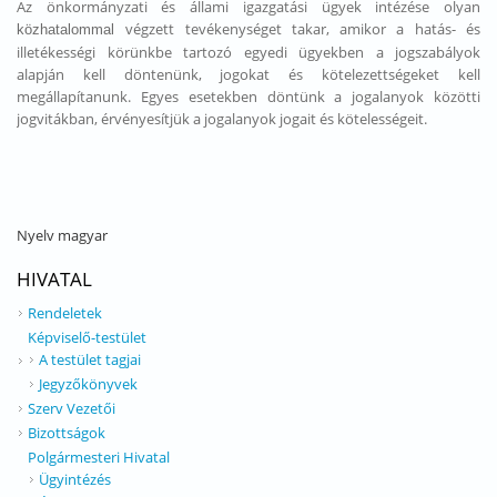
Az önkormányzati és állami igazgatási ügyek intézése olyan
végzett tevékenységet takar, amikor a hatás- és
közhatalommal
illetékességi körünkbe tartozó egyedi ügyekben a jogszabályok
alapján kell döntenünk, jogokat és kötelezettségeket kell
megállapítanunk. Egyes esetekben döntünk a jogalanyok közötti
jogvitákban, érvényesítjük a jogalanyok jogait és kötelességeit.
Nyelv
magyar
HIVATAL
Rendeletek
Képviselő-testület
A testület tagjai
Jegyzőkönyvek
Szerv Vezetői
Bizottságok
Polgármesteri Hivatal
Ügyintézés